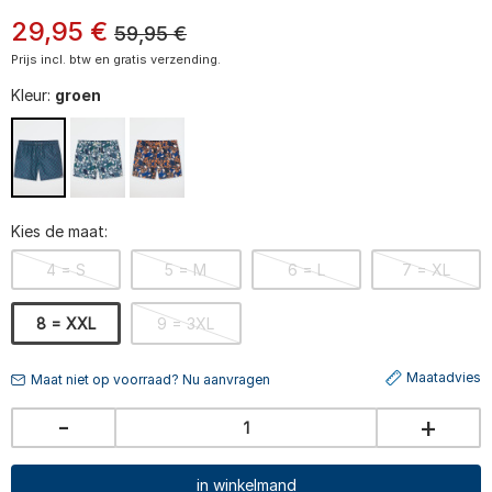
29
,
95
€
59,95
€
Prijs incl. btw en gratis verzending.
Kleur:
groen
Kies de maat:
4 = S
5 = M
6 = L
7 = XL
8 = XXL
9 = 3XL
Maatadvies
Maat niet op voorraad? Nu aanvragen
-
+
in winkelmand