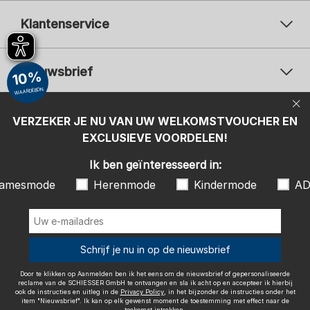
Klantenservice
Nieuwsbrief
10%
WAARDEBON
Uw e-mailadres
Uw 
Betaalwijzen
VERZEKER JE NU VAN UW WELKOMSTVOUCHER EN
Aanmelden
EXCLUSIEVE VOORDELEN!
Ik ben geïnteresseerd in:
Ik ben geïnteresseerd in:
Damesmode
Herenmode
Kindermode
amesmode
Herenmode
Kindermode
AD
ADIDAS
Door te klikken op Aanmelden ben ik het eens om de nieuwsbrief of
gepersonaliseerde reclame van de SCHIESSER GmbH te ontvangen en
sla ik acht op en accepteer ik hierbij ook de instructies en uitleg in de
Wij bezorgen met
Schrijf je nu in op de nieuwsbrief
Privacy Policy
, in het bijzonder de instructies onder het item
"Nieuwsbrief". Ik kan op elk gewenst moment de toestemming met
effect naar de toekomst intrekken.
Door te klikken op Aanmelden ben ik het eens om de nieuwsbrief of gepersonaliseerde
reclame van de SCHIESSER GmbH te ontvangen en sla ik acht op en accepteer ik hierbij
ook de instructies en uitleg in de
Privacy Policy
, in het bijzonder de instructies onder het
item "Nieuwsbrief". Ik kan op elk gewenst moment de toestemming met effect naar de
toekomst intrekken.