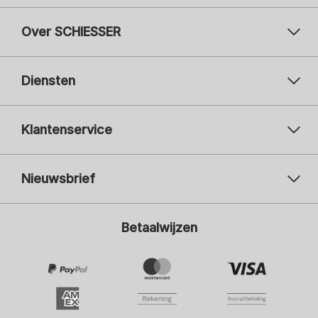
Over SCHIESSER
Diensten
Klantenservice
Nieuwsbrief
Uw e-mailadres
Uw 
Betaalwijzen
Aanmelden
Ik ben geïnteresseerd in:
Damesmode
Herenmode
Kindermode
ADIDAS