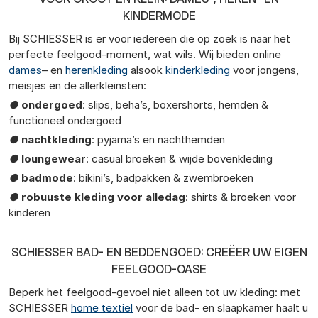
KINDERMODE
Bij SCHIESSER is er voor iedereen die op zoek is naar het
perfecte feelgood-moment, wat wils. Wij bieden online
dames
– en
herenkleding
alsook
kinderkleding
voor jongens,
meisjes en de allerkleinsten:
●
ondergoed
: slips, beha’s, boxershorts, hemden &
functioneel ondergoed
●
nachtkleding
: pyjama’s en nachthemden
●
loungewear
: casual broeken & wijde bovenkleding
●
badmode
: bikini’s, badpakken & zwembroeken
●
robuuste kleding voor alledag
: shirts & broeken voor
kinderen
SCHIESSER BAD- EN BEDDENGOED: CREËER UW EIGEN
FEELGOOD-OASE
Beperk het feelgood-gevoel niet alleen tot uw kleding: met
SCHIESSER
home textiel
voor de bad- en slaapkamer haalt u