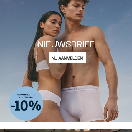
NIEUWSBRIEF
E-
NU AANMELDEN
mailadres
Ik ben geïnteresseerd in:
Damesmode
Herenmode
Kindermode
ADIDAS
Privacy Policy