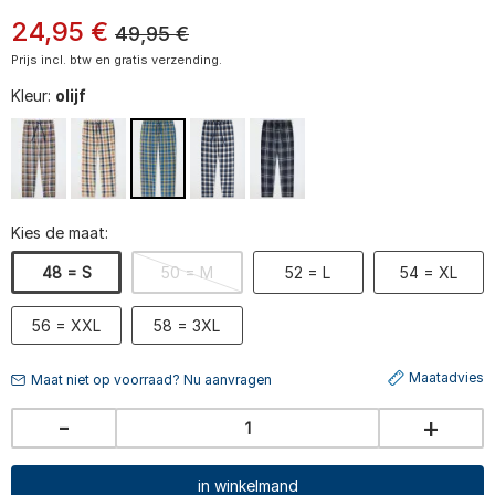
24
,
95
€
49,95
€
Prijs incl. btw en gratis verzending.
Kleur:
olijf
Kies de maat:
48 = S
50 = M
52 = L
54 = XL
56 = XXL
58 = 3XL
Maatadvies
Maat niet op voorraad? Nu aanvragen
-
+
in winkelmand