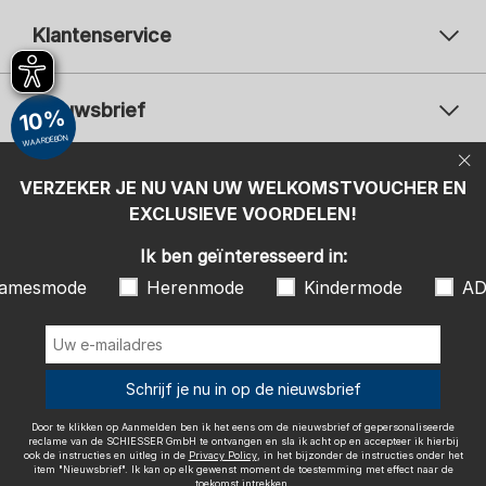
Klantenservice
Nieuwsbrief
10%
WAARDEBON
Uw e-mailadres
Uw 
Betaalwijzen
VERZEKER JE NU VAN UW WELKOMSTVOUCHER EN
Aanmelden
EXCLUSIEVE VOORDELEN!
Ik ben geïnteresseerd in:
Ik ben geïnteresseerd in:
Damesmode
Herenmode
Kindermode
amesmode
Herenmode
Kindermode
AD
ADIDAS
Door te klikken op Aanmelden ben ik het eens om de nieuwsbrief of
gepersonaliseerde reclame van de SCHIESSER GmbH te ontvangen en
sla ik acht op en accepteer ik hierbij ook de instructies en uitleg in de
Wij bezorgen met
Schrijf je nu in op de nieuwsbrief
Privacy Policy
, in het bijzonder de instructies onder het item
"Nieuwsbrief". Ik kan op elk gewenst moment de toestemming met
effect naar de toekomst intrekken.
Door te klikken op Aanmelden ben ik het eens om de nieuwsbrief of gepersonaliseerde
reclame van de SCHIESSER GmbH te ontvangen en sla ik acht op en accepteer ik hierbij
ook de instructies en uitleg in de
Privacy Policy
, in het bijzonder de instructies onder het
item "Nieuwsbrief". Ik kan op elk gewenst moment de toestemming met effect naar de
toekomst intrekken.