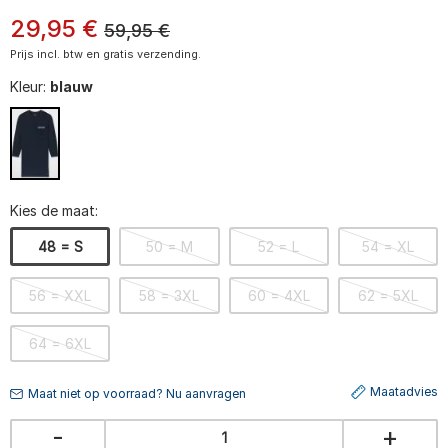
29
,
95
€
59,95
€
Prijs incl. btw en gratis verzending.
Kleur:
blauw
Kies de maat:
48 = S
50 = M
52 = L
54 = XL
56 = XXL
58 = 3XL
60 = 4XL
62 = 5XL
64 = 6XL
Maatadvies
Maat niet op voorraad? Nu aanvragen
-
+