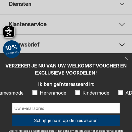
Diensten
Klantenservice
Nieuwsbrief
10%
WAARDEBON
Uw e-mailadres
Uw 
Betaalwijzen
VERZEKER JE NU VAN UW WELKOMSTVOUCHER EN
Aanmelden
EXCLUSIEVE VOORDELEN!
Ik ben geïnteresseerd in:
Ik ben geïnteresseerd in:
Damesmode
Herenmode
Kindermode
amesmode
Herenmode
Kindermode
AD
ADIDAS
Door te klikken op Aanmelden ben ik het eens om de nieuwsbrief of
gepersonaliseerde reclame van de SCHIESSER GmbH te ontvangen en
sla ik acht op en accepteer ik hierbij ook de instructies en uitleg in de
Wij bezorgen met
Schrijf je nu in op de nieuwsbrief
Privacy Policy
, in het bijzonder de instructies onder het item
"Nieuwsbrief". Ik kan op elk gewenst moment de toestemming met
effect naar de toekomst intrekken.
Door te klikken op Aanmelden ben ik het eens om de nieuwsbrief of gepersonaliseerde