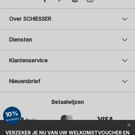
Over SCHIESSER
Diensten
Klantenservice
Nieuwsbrief
Uw e-mailadres
Uw 
Betaalwijzen
Aanmelden
10%
Ik ben geïnteresseerd in:
WAARDEBON
Damesmode
Herenmode
Kindermode
VERZEKER JE NU VAN UW WELKOMSTVOUCHER EN
ADIDAS