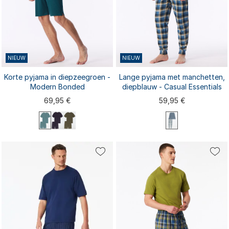
NIEUW
NIEUW
Korte pyjama in diepzeegroen -
Lange pyjama met manchetten,
Modern Bonded
diepblauw - Casual Essentials
69,95 €
59,95 €
S
M
L
XL
XXL
S
M
L
XL
XXL
3XL
3XL