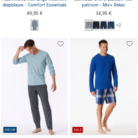
diepblauw - Comfort Essentials
patroon - Mix+ Relax
49,95 €
34,95 €
+2
S
M
L
XL
XXL
S
M
L
XL
XXL
3XL
3XL
NIEUW
SALE