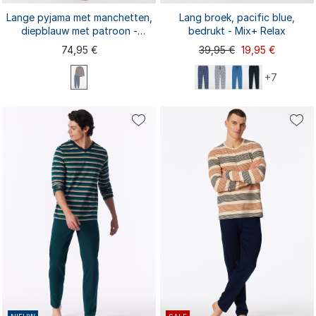
Lange pyjama met manchetten,
Lang broek, pacific blue,
diepblauw met patroon -
bedrukt - Mix+ Relax
Comfort Nightwear
74,95 €
39,95 €
19,95 €
+7
M extra kort
L extra kort
S
M
XL extra kort
L
XL
XXL
3XL
S
M
XXL
4XL
5XL
L
XL
6XL
3XL