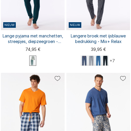
NIEUW
NIEUW
Lange pyjama met manchetten,
Langere broek met ijsblauwe
streepjes, diepzeegroen -
bedrukking - Mix+ Relax
Casual Nightwear
74,95 €
39,95 €
+7
S
M
L
XL
XXL
3XL
S extra lang
S
M
L
XL
XXL
M extra lang
L extra lang
3XL
M extra lang
XL extra lang
L extra lang