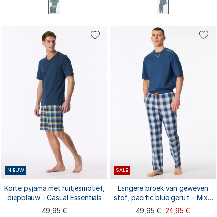
S
M
L
XL
XXL
S
M
L
XL
XXL
3XL
3XL
NIEUW
SALE
Korte pyjama met ruitjesmotief,
Langere broek van geweven
diepblauw - Casual Essentials
stof, pacific blue geruit - Mix+
Relax
49,95 €
49,95 €
24,95 €