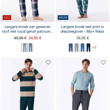
SALE
NIEUW
Langere broek van geweven
Langere broek met print in
stof met royal geruit patroon -
diepzeegroen - Mix+ Relax
Mix+ Relax
49,95 €
24,95 €
39,95 €
+7
S
L
XL
M
XXL
L
XL
XXL
3XL