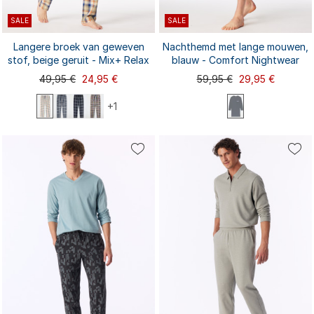
SALE
SALE
Langere broek van geweven
Nachthemd met lange mouwen,
stof, beige geruit - Mix+ Relax
blauw - Comfort Nightwear
49,95 €
24,95 €
59,95 €
29,95 €
+1
S
M
L
XL
XXL
S
M
L
XL
XXL
3XL
4XL
3XL
5XL
6XL