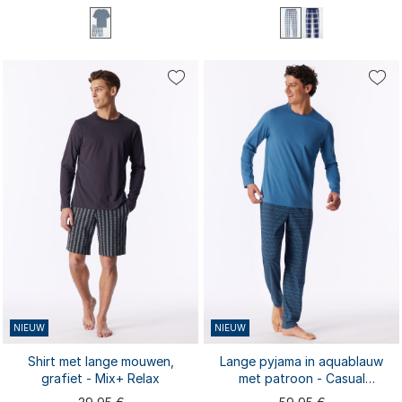
S
M
L
XL
XXL
S
M
L
XL
XXL
3XL
M extra lang
L extra lang
3XL
XL extra lang
NIEUW
NIEUW
Shirt met lange mouwen,
Lange pyjama in aquablauw
grafiet - Mix+ Relax
met patroon - Casual
Essentials