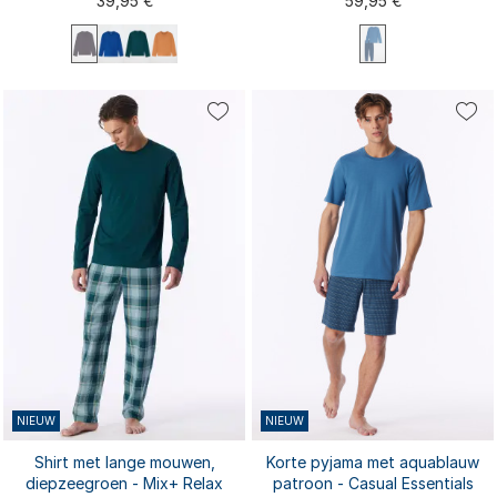
39,95 €
59,95 €
S
M
L
XL
XXL
3XL
S extra lang
S
M
L
XL
XXL
M extra lang
L extra lang
3XL
XL extra lang
NIEUW
NIEUW
Shirt met lange mouwen,
Korte pyjama met aquablauw
diepzeegroen - Mix+ Relax
patroon - Casual Essentials