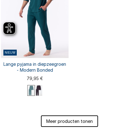
NIEUW
Lange pyjama in diepzeegroen
- Modern Bonded
79,95 €
S
M
XL
XXL
L
Meer producten tonen
3XL