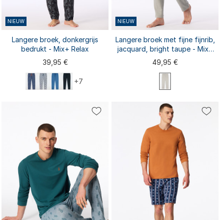
NIEUW
NIEUW
Langere broek, donkergrijs
Langere broek met fijne fijnrib,
bedrukt - Mix+ Relax
jacquard, bright taupe - Mix+
Relax
39,95 €
49,95 €
+7
S
M
L
XL
XXL
S
M
L
XL
XXL
3XL
3XL