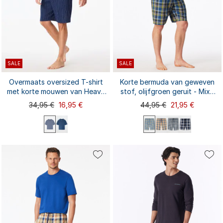
SALE
SALE
Overmaats oversized T-shirt
Korte bermuda van geweven
met korte mouwen van Heavy
stof, olijfgroen geruit - Mix+
Single Jersey, navy - Mix+
Relax
34,95 €
16,95 €
44,95 €
21,95 €
Relax
S
XL
S
M
L
XXL
M
L
XL
XXL
3XL
3XL