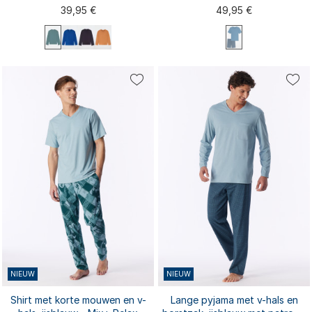
39,95 €
49,95 €
S
M
L
XL
XXL
S
M
L
XL
XXL
3XL
3XL
NIEUW
NIEUW
Shirt met korte mouwen en v-
Lange pyjama met v-hals en