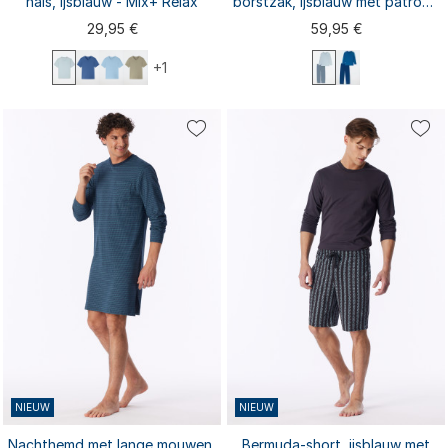
hals, ijsblauw - Mix+ Relax
borstzak, ijsblauw met patroon
- Comfort Essentials
29,95 €
59,95 €
+1
S
M
L
XL
XXL
S
L
XL
XXL
M
3XL
3XL
NIEUW
NIEUW
Nachthemd met lange mouwen,
Bermuda-short, ijsblauw met