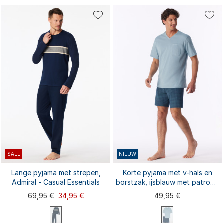
XL extra kort
M
L
S
XL
XXL
4XL
5XL
S
M
L
XL
XXL
3XL
6XL
3XL
SALE
NIEUW
Lange pyjama met strepen,
Korte pyjama met v-hals en
Admiral - Casual Essentials
borstzak, ijsblauw met patroon
- Comfort Essentials
69,95 €
34,95 €
49,95 €