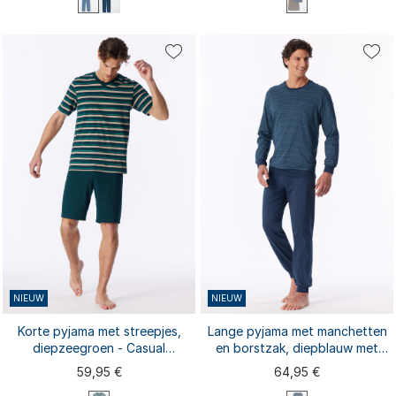
S
S
M
L
XL
XXL
M
L
XL
XXL
3XL
3XL
4XL
5XL
6XL
NIEUW
NIEUW
Korte pyjama met streepjes,
Lange pyjama met manchetten
diepzeegroen - Casual
en borstzak, diepblauw met
Nightwear
patroon - Comfort Essentials
59,95 €
64,95 €