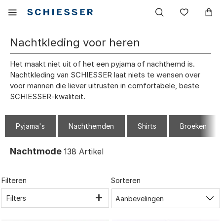
Hoofdnavigatie
Mobiel
Verlang
menu
tonen
Nachtkleding voor heren
Het maakt niet uit of het een pyjama of nachthemd is.
Nachtkleding van SCHIESSER laat niets te wensen over
voor mannen die liever uitrusten in comfortabele, beste
SCHIESSER-kwaliteit.
Pyjama's
Nachthemden
Shirts
Broeken
Nachtmode
138
Artikel
Filteren
Sorteren
Filters