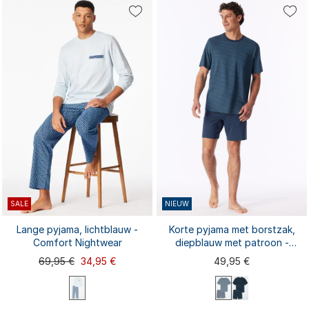
SALE
NIEUW
Lange pyjama, lichtblauw -
Korte pyjama met borstzak,
Comfort Nightwear
diepblauw met patroon -
Comfort Essentials
69,95 €
34,95 €
49,95 €
M extra kort
L extra kort