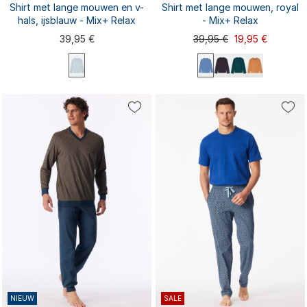
Shirt met lange mouwen en v-
Shirt met lange mouwen, royal
hals, ijsblauw - Mix+ Relax
- Mix+ Relax
39,95 €
39,95 €
19,95 €
S
M
L
XL
XXL
S
M
L
XL
XXL
3XL
3XL
NIEUW
SALE