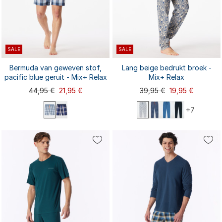
SALE
SALE
Bermuda van geweven stof,
Lang beige bedrukt broek -
pacific blue geruit - Mix+ Relax
Mix+ Relax
44,95 €
21,95 €
39,95 €
19,95 €
+7
S
M
L
XL
XXL
S
M
L
XL
XXL
3XL
M extra lang
L extra lang
3XL
XL extra lang