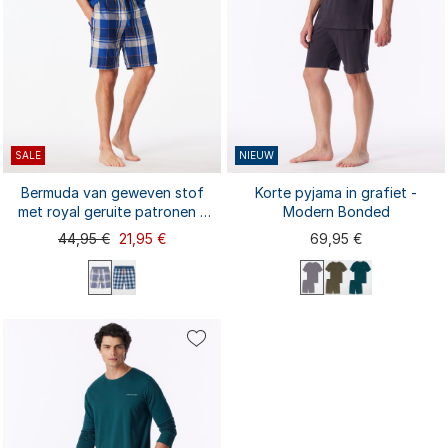
SALE
NIEUW
Bermuda van geweven stof
Korte pyjama in grafiet -
met royal geruite patronen -
Modern Bonded
Mix+ Relax
44,95 €
21,95 €
69,95 €
S
S
M
L
XL
XXL
M
L
XL
XXL
3XL
3XL