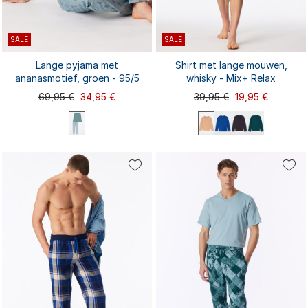
SALE
SALE
Lange pyjama met
Shirt met lange mouwen,
ananasmotief, groen - 95/5
whisky - Mix+ Relax
69,95 €
34,95 €
39,95 €
19,95 €
S
XXL
M
L
XL
3XL
S
M
L
XXL
S extra lang
M extra lang
XL
3XL
L extra lang
XL extra lang