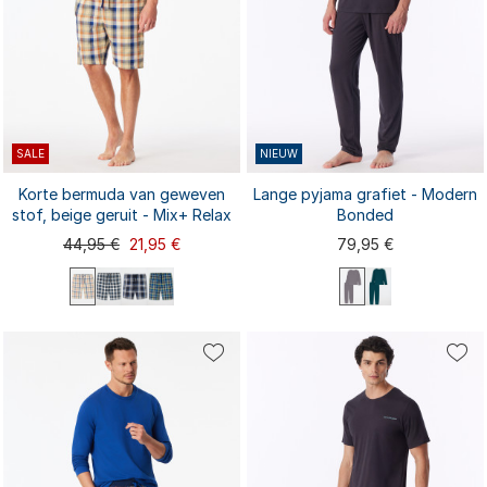
SALE
NIEUW
Korte bermuda van geweven
Lange pyjama grafiet - Modern
stof, beige geruit - Mix+ Relax
Bonded
44,95 €
21,95 €
79,95 €
S
S
M
L
XL
XXL
M
L
XL
XXL
3XL
3XL