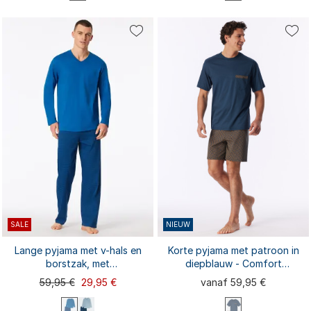
M
XL
M
L
XL
XXL
S
L
XXL
S
3XL
3XL
SALE
NIEUW
Lange pyjama met v-hals en
Korte pyjama met patroon in
borstzak, met
diepblauw - Comfort
aquariumpatroon - Comfort
Nightwear
59,95 €
29,95 €
vanaf 59,95 €
Essentials