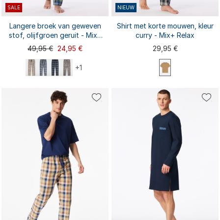
SALE
NIEUW
Langere broek van geweven
Shirt met korte mouwen, kleur
stof, olijfgroen geruit - Mix+
curry - Mix+ Relax
Relax
49,95 €
24,95 €
29,95 €
+1
S
L
XL
XXL
S
M
L
XL
XXL
M
3XL
3XL