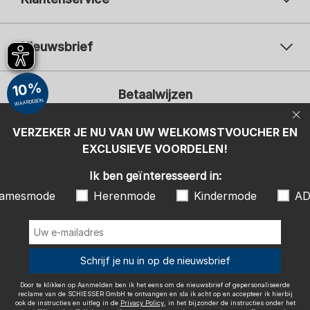
Nieuwsbrief
Uw e-mailadres
Uw 
10%
Betaalwijzen
Aanmelden
WAARDEBON
Ik ben geïnteresseerd in:
VERZEKER JE NU VAN UW WELKOMSTVOUCHER EN
EXCLUSIEVE VOORDELEN!
Damesmode
Herenmode
Kindermode
ADIDAS
Ik ben geïnteresseerd in:
Door te klikken op Aanmelden ben ik het eens om de nieuwsbrief of
amesmode
Herenmode
Kindermode
AD
gepersonaliseerde reclame van de SCHIESSER GmbH te ontvangen en
sla ik acht op en accepteer ik hierbij ook de instructies en uitleg in de
Wij bezorgen met
Privacy Policy
, in het bijzonder de instructies onder het item
"Nieuwsbrief". Ik kan op elk gewenst moment de toestemming met
effect naar de toekomst intrekken.
Schrijf je nu in op de nieuwsbrief
Door te klikken op Aanmelden ben ik het eens om de nieuwsbrief of gepersonaliseerde
reclame van de SCHIESSER GmbH te ontvangen en sla ik acht op en accepteer ik hierbij
ook de instructies en uitleg in de
Privacy Policy
, in het bijzonder de instructies onder het