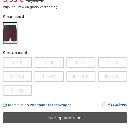
19,95
€
Prijs incl. btw en gratis verzending.
Kleur:
rood
Kies de maat:
4 = S
5 = M
6 = L
7 = XL
8 = XXL
9 = 3XL
10 = 4XL
12 = 5XL
14 = 6XL
Maatadvies
Maat niet op voorraad? Nu aanvragen
Niet op voorraad