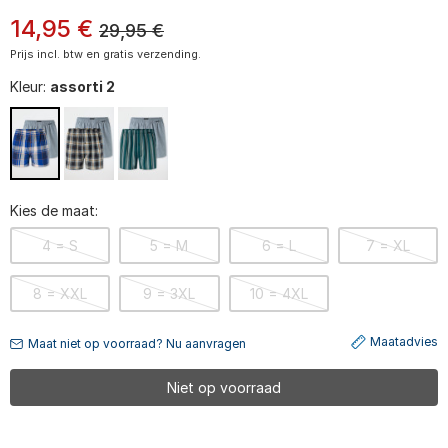
14
,
95
€
29,95
€
Prijs incl. btw en gratis verzending.
Kleur:
assorti 2
Kies de maat:
4 = S
5 = M
6 = L
7 = XL
8 = XXL
9 = 3XL
10 = 4XL
Maatadvies
Maat niet op voorraad? Nu aanvragen
Niet op voorraad