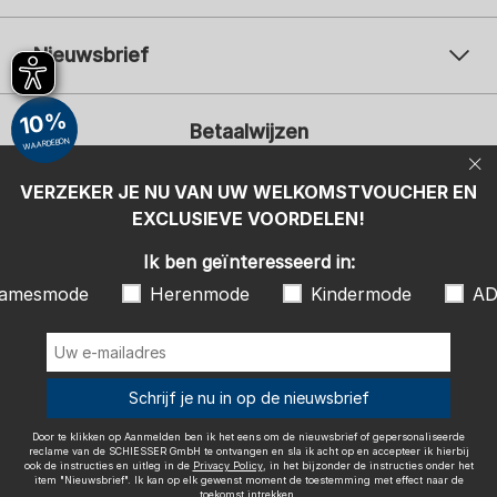
Nieuwsbrief
Uw e-mailadres
Uw 
10%
Betaalwijzen
Aanmelden
WAARDEBON
Ik ben geïnteresseerd in:
VERZEKER JE NU VAN UW WELKOMSTVOUCHER EN
EXCLUSIEVE VOORDELEN!
Damesmode
Herenmode
Kindermode
ADIDAS
Ik ben geïnteresseerd in:
Door te klikken op Aanmelden ben ik het eens om de nieuwsbrief of
amesmode
Herenmode
Kindermode
AD
gepersonaliseerde reclame van de SCHIESSER GmbH te ontvangen en
sla ik acht op en accepteer ik hierbij ook de instructies en uitleg in de
Wij bezorgen met
Privacy Policy
, in het bijzonder de instructies onder het item
"Nieuwsbrief". Ik kan op elk gewenst moment de toestemming met
effect naar de toekomst intrekken.
Schrijf je nu in op de nieuwsbrief
Door te klikken op Aanmelden ben ik het eens om de nieuwsbrief of gepersonaliseerde
reclame van de SCHIESSER GmbH te ontvangen en sla ik acht op en accepteer ik hierbij
ook de instructies en uitleg in de
Privacy Policy
, in het bijzonder de instructies onder het
item "Nieuwsbrief". Ik kan op elk gewenst moment de toestemming met effect naar de
Colofon
Algemene voorwaarden
Herroepingsrecht
toekomst intrekken.