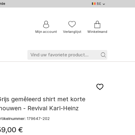
rde
BE
BE
DE
EN
IT
NL
FR
Mijn account
Verlanglijst
Winkelmand
rijs gemêleerd shirt met korte
ouwen - Revival Karl-Heinz
rtikelnummer:
179647-202
59
,
00
€