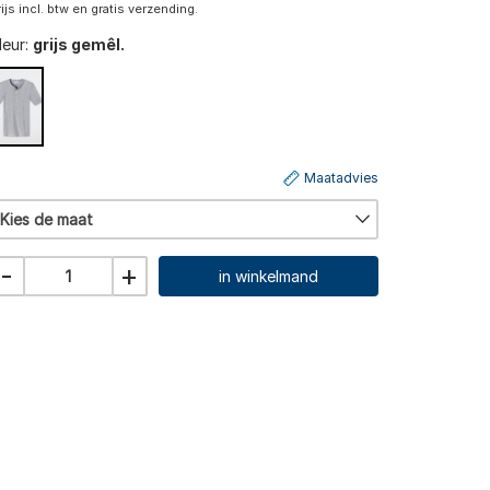
rijs incl. btw en gratis verzending.
leur:
grijs gemêl.
Maatadvies
Kies de maat
-
+
in winkelmand