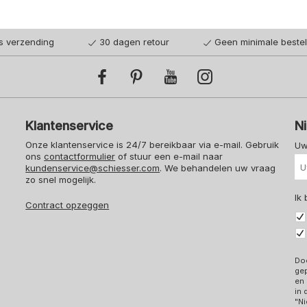
is verzending
30 dagen retour
Geen minimale beste
Klantenservice
N
Onze klantenservice is 24/7 bereikbaar via e-mail. Gebruik
Uw
ons
contactformulier
of stuur een e-mail naar
kundenservice@schiesser.com
. We behandelen uw vraag
zo snel mogelijk.
Ik
Contract opzeggen
Doo
ge
en 
in
"Ni