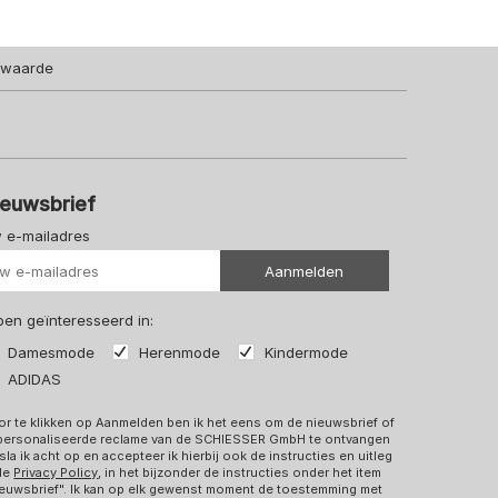
lwaarde
ieuwsbrief
 e-mailadres
Uw url
Aanmelden
 ben geïnteresseerd in:
Damesmode
Herenmode
Kindermode
ADIDAS
r te klikken op Aanmelden ben ik het eens om de nieuwsbrief of
personaliseerde reclame van de SCHIESSER GmbH te ontvangen
sla ik acht op en accepteer ik hierbij ook de instructies en uitleg
 de
Privacy Policy
, in het bijzonder de instructies onder het item
euwsbrief". Ik kan op elk gewenst moment de toestemming met