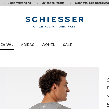
Gratis verzending
30 dagen retour
Geen minimale bestelwaa
REVIVAL
ADIDAS
WONEN
SALE
G
m
A