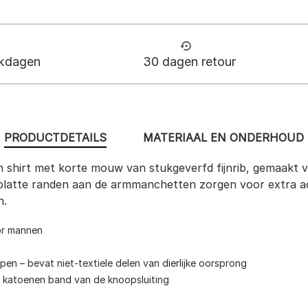
rkdagen
30 dagen retour
PRODUCTDETAILS
MATERIAAL EN ONDERHOUD
 een shirt met korte mouw van stukgeverfd fijnrib, gemaak
platte randen aan de armmanchetten zorgen voor extra acc
n.
or mannen
n – bevat niet-textiele delen van dierlijke oorsprong
e katoenen band van de knoopsluiting