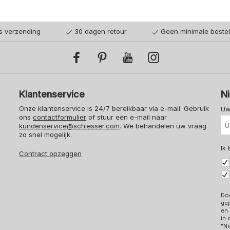
is verzending
30 dagen retour
Geen minimale beste
Klantenservice
N
Onze klantenservice is 24/7 bereikbaar via e-mail. Gebruik
Uw
ons
contactformulier
of stuur een e-mail naar
kundenservice@schiesser.com
. We behandelen uw vraag
zo snel mogelijk.
Ik
Contract opzeggen
Doo
ge
en 
in
"Ni