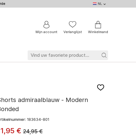
rde
NL
NL
DE
EN
IT
BE
FR
Mijn account
Verlanglijst
Winkelmand
Shorts admiraalblauw - Modern
Bonded
rtikelnummer:
183634-801
11
,
95
€
24,95
€