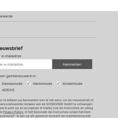
lwaarde
ieuwsbrief
 e-mailadres
Uw url
Aanmelden
 ben geïnteresseerd in:
Damesmode
Herenmode
Kindermode
ADIDAS
r te klikken op Aanmelden ben ik het eens om de nieuwsbrief of
personaliseerde reclame van de SCHIESSER GmbH te ontvangen
sla ik acht op en accepteer ik hierbij ook de instructies en uitleg
 de
Privacy Policy
, in het bijzonder de instructies onder het item
euwsbrief". Ik kan op elk gewenst moment de toestemming met