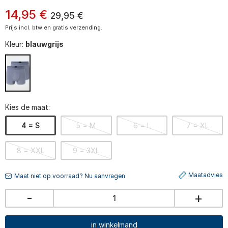
14
,
95
€
29,95
€
Prijs incl. btw en gratis verzending.
Kleur:
blauwgrijs
Kies de maat:
4 = S
5 = M
6 = L
7 = XL
8 = XXL
9 = 3XL
Maatadvies
Maat niet op voorraad? Nu aanvragen
-
+
in winkelmand