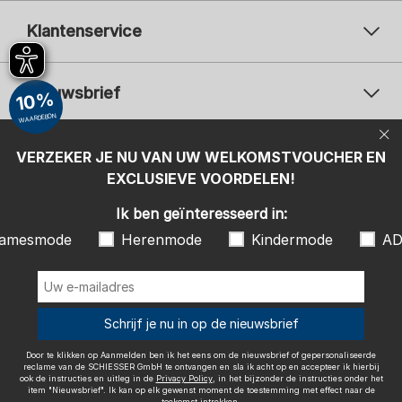
Klantenservice
Nieuwsbrief
10%
WAARDEBON
Uw e-mailadres
Uw 
Betaalwijzen
VERZEKER JE NU VAN UW WELKOMSTVOUCHER EN
Aanmelden
EXCLUSIEVE VOORDELEN!
Ik ben geïnteresseerd in:
Ik ben geïnteresseerd in:
Damesmode
Herenmode
Kindermode
amesmode
Herenmode
Kindermode
AD
ADIDAS
Door te klikken op Aanmelden ben ik het eens om de nieuwsbrief of
gepersonaliseerde reclame van de SCHIESSER GmbH te ontvangen en
sla ik acht op en accepteer ik hierbij ook de instructies en uitleg in de
Wij bezorgen met
Schrijf je nu in op de nieuwsbrief
Privacy Policy
, in het bijzonder de instructies onder het item
"Nieuwsbrief". Ik kan op elk gewenst moment de toestemming met
effect naar de toekomst intrekken.
Door te klikken op Aanmelden ben ik het eens om de nieuwsbrief of gepersonaliseerde
reclame van de SCHIESSER GmbH te ontvangen en sla ik acht op en accepteer ik hierbij
ook de instructies en uitleg in de
Privacy Policy
, in het bijzonder de instructies onder het
item "Nieuwsbrief". Ik kan op elk gewenst moment de toestemming met effect naar de
toekomst intrekken.