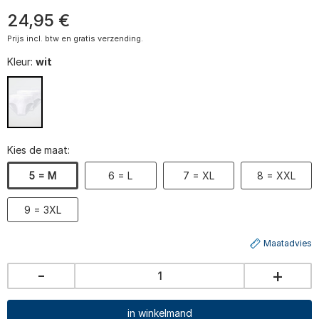
24
,
95
€
Prijs incl. btw en gratis verzending.
Kleur:
wit
Kies de maat:
5 = M
6 = L
7 = XL
8 = XXL
9 = 3XL
Maatadvies
-
+
in winkelmand