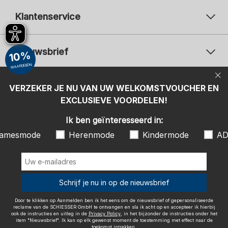
Klantenservice
Nieuwsbrief
10%
WAARDEBON
Uw e-mailadres
Uw 
Betaalwijzen
VERZEKER JE NU VAN UW WELKOMSTVOUCHER EN
Aanmelden
EXCLUSIEVE VOORDELEN!
Ik ben geïnteresseerd in:
Ik ben geïnteresseerd in:
Damesmode
Herenmode
Kindermode
amesmode
Herenmode
Kindermode
AD
ADIDAS
Door te klikken op Aanmelden ben ik het eens om de nieuwsbrief of
gepersonaliseerde reclame van de SCHIESSER GmbH te ontvangen en
sla ik acht op en accepteer ik hierbij ook de instructies en uitleg in de
Wij bezorgen met
Schrijf je nu in op de nieuwsbrief
Privacy Policy
, in het bijzonder de instructies onder het item
"Nieuwsbrief". Ik kan op elk gewenst moment de toestemming met
effect naar de toekomst intrekken.
Door te klikken op Aanmelden ben ik het eens om de nieuwsbrief of gepersonaliseerde
reclame van de SCHIESSER GmbH te ontvangen en sla ik acht op en accepteer ik hierbij
ook de instructies en uitleg in de
Privacy Policy
, in het bijzonder de instructies onder het
item "Nieuwsbrief". Ik kan op elk gewenst moment de toestemming met effect naar de
toekomst intrekken.