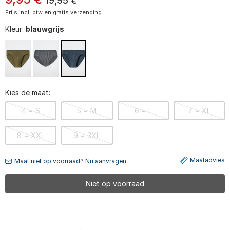
19,95
€
Prijs incl. btw en gratis verzending.
Kleur:
blauwgrijs
Kies de maat:
4 = S
5 = M
6 = L
7 = XL
8 = XXL
9 = 3XL
Maatadvies
Maat niet op voorraad? Nu aanvragen
Niet op voorraad