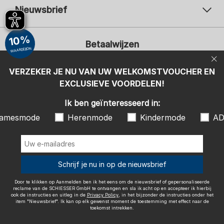
Nieuwsbrief
Uw e-mailadres
Uw 
10%
Betaalwijzen
Aanmelden
WAARDEBON
Ik ben geïnteresseerd in:
VERZEKER JE NU VAN UW WELKOMSTVOUCHER EN
EXCLUSIEVE VOORDELEN!
Damesmode
Herenmode
Kindermode
ADIDAS
Ik ben geïnteresseerd in:
Door te klikken op Aanmelden ben ik het eens om de nieuwsbrief of
amesmode
Herenmode
Kindermode
AD
gepersonaliseerde reclame van de SCHIESSER GmbH te ontvangen en
sla ik acht op en accepteer ik hierbij ook de instructies en uitleg in de
Wij bezorgen met
Privacy Policy
, in het bijzonder de instructies onder het item
"Nieuwsbrief". Ik kan op elk gewenst moment de toestemming met
effect naar de toekomst intrekken.
Schrijf je nu in op de nieuwsbrief
Door te klikken op Aanmelden ben ik het eens om de nieuwsbrief of gepersonaliseerde
reclame van de SCHIESSER GmbH te ontvangen en sla ik acht op en accepteer ik hierbij
ook de instructies en uitleg in de
Privacy Policy
, in het bijzonder de instructies onder het
item "Nieuwsbrief". Ik kan op elk gewenst moment de toestemming met effect naar de
Colofon
Algemene voorwaarden
Herroepingsrecht
toekomst intrekken.
Gegevensbescherming / Privacybeleid
Accessibility