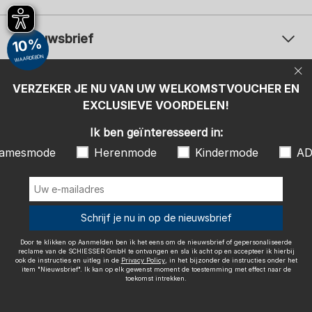
Nieuwsbrief
10%
WAARDEBON
Uw e-mailadres
Uw 
Betaalwijzen
VERZEKER JE NU VAN UW WELKOMSTVOUCHER EN
Aanmelden
EXCLUSIEVE VOORDELEN!
Ik ben geïnteresseerd in:
Ik ben geïnteresseerd in:
Damesmode
Herenmode
Kindermode
amesmode
Herenmode
Kindermode
AD
ADIDAS
Door te klikken op Aanmelden ben ik het eens om de nieuwsbrief of
gepersonaliseerde reclame van de SCHIESSER GmbH te ontvangen en
sla ik acht op en accepteer ik hierbij ook de instructies en uitleg in de
Wij bezorgen met
Schrijf je nu in op de nieuwsbrief
Privacy Policy
, in het bijzonder de instructies onder het item
"Nieuwsbrief". Ik kan op elk gewenst moment de toestemming met
effect naar de toekomst intrekken.
Door te klikken op Aanmelden ben ik het eens om de nieuwsbrief of gepersonaliseerde
reclame van de SCHIESSER GmbH te ontvangen en sla ik acht op en accepteer ik hierbij
ook de instructies en uitleg in de
Privacy Policy
, in het bijzonder de instructies onder het
item "Nieuwsbrief". Ik kan op elk gewenst moment de toestemming met effect naar de
toekomst intrekken.
Colofon
Algemene voorwaarden
Herroepingsrecht