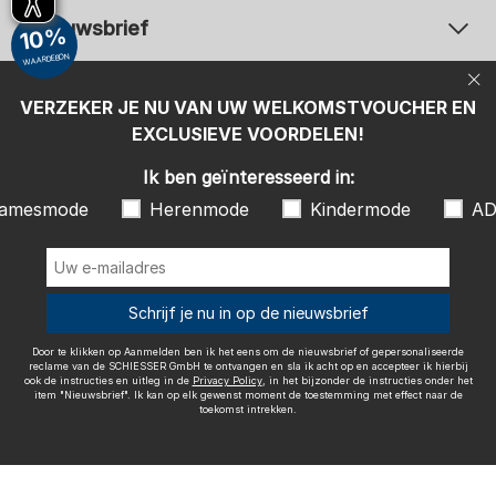
Nieuwsbrief
10%
WAARDEBON
Uw e-mailadres
Uw 
Betaalwijzen
VERZEKER JE NU VAN UW WELKOMSTVOUCHER EN
Aanmelden
EXCLUSIEVE VOORDELEN!
Ik ben geïnteresseerd in:
Ik ben geïnteresseerd in:
Damesmode
Herenmode
Kindermode
amesmode
Herenmode
Kindermode
AD
ADIDAS
Door te klikken op Aanmelden ben ik het eens om de nieuwsbrief of
gepersonaliseerde reclame van de SCHIESSER GmbH te ontvangen en
sla ik acht op en accepteer ik hierbij ook de instructies en uitleg in de
Wij bezorgen met
Schrijf je nu in op de nieuwsbrief
Privacy Policy
, in het bijzonder de instructies onder het item
"Nieuwsbrief". Ik kan op elk gewenst moment de toestemming met
effect naar de toekomst intrekken.
Door te klikken op Aanmelden ben ik het eens om de nieuwsbrief of gepersonaliseerde
reclame van de SCHIESSER GmbH te ontvangen en sla ik acht op en accepteer ik hierbij
ook de instructies en uitleg in de
Privacy Policy
, in het bijzonder de instructies onder het
item "Nieuwsbrief". Ik kan op elk gewenst moment de toestemming met effect naar de
toekomst intrekken.
Colofon
Algemene voorwaarden
Herroepingsrecht
Gegevensbescherming / Privacybeleid
Accessibility