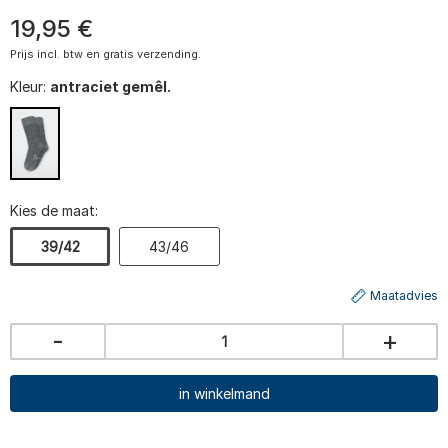
19
,
95
€
Prijs incl. btw en gratis verzending.
Kleur:
antraciet gemêl.
Kies de maat:
39/42
43/46
Maatadvies
-
+
in winkelmand