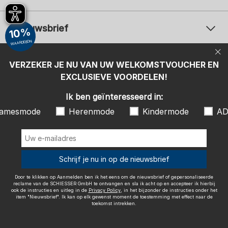
Nieuwsbrief
10%
WAARDEBON
Uw e-mailadres
Uw 
Betaalwijzen
VERZEKER JE NU VAN UW WELKOMSTVOUCHER EN
Aanmelden
EXCLUSIEVE VOORDELEN!
Ik ben geïnteresseerd in:
Ik ben geïnteresseerd in:
Damesmode
Herenmode
Kindermode
amesmode
Herenmode
Kindermode
AD
ADIDAS
Door te klikken op Aanmelden ben ik het eens om de nieuwsbrief of
gepersonaliseerde reclame van de SCHIESSER GmbH te ontvangen en
sla ik acht op en accepteer ik hierbij ook de instructies en uitleg in de
Wij bezorgen met
Schrijf je nu in op de nieuwsbrief
Privacy Policy
, in het bijzonder de instructies onder het item
"Nieuwsbrief". Ik kan op elk gewenst moment de toestemming met
effect naar de toekomst intrekken.
Door te klikken op Aanmelden ben ik het eens om de nieuwsbrief of gepersonaliseerde
reclame van de SCHIESSER GmbH te ontvangen en sla ik acht op en accepteer ik hierbij
ook de instructies en uitleg in de
Privacy Policy
, in het bijzonder de instructies onder het
item "Nieuwsbrief". Ik kan op elk gewenst moment de toestemming met effect naar de
toekomst intrekken.
Colofon
Algemene voorwaarden
Herroepingsrecht