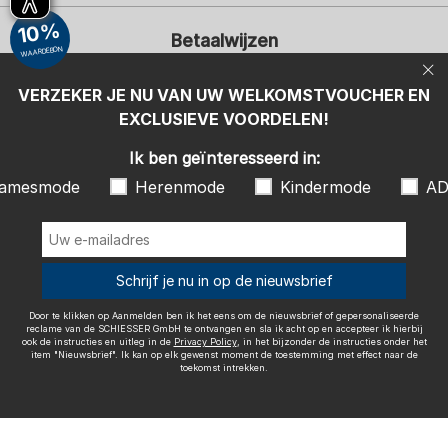
Uw e-mailadres
Uw 
10%
Betaalwijzen
Aanmelden
WAARDEBON
Ik ben geïnteresseerd in:
VERZEKER JE NU VAN UW WELKOMSTVOUCHER EN
EXCLUSIEVE VOORDELEN!
Damesmode
Herenmode
Kindermode
ADIDAS
Ik ben geïnteresseerd in:
Door te klikken op Aanmelden ben ik het eens om de nieuwsbrief of
amesmode
Herenmode
Kindermode
AD
gepersonaliseerde reclame van de SCHIESSER GmbH te ontvangen en
sla ik acht op en accepteer ik hierbij ook de instructies en uitleg in de
Wij bezorgen met
Privacy Policy
, in het bijzonder de instructies onder het item
"Nieuwsbrief". Ik kan op elk gewenst moment de toestemming met
effect naar de toekomst intrekken.
Schrijf je nu in op de nieuwsbrief
Door te klikken op Aanmelden ben ik het eens om de nieuwsbrief of gepersonaliseerde
reclame van de SCHIESSER GmbH te ontvangen en sla ik acht op en accepteer ik hierbij
ook de instructies en uitleg in de
Privacy Policy
, in het bijzonder de instructies onder het
item "Nieuwsbrief". Ik kan op elk gewenst moment de toestemming met effect naar de
Colofon
Algemene voorwaarden
Herroepingsrecht
toekomst intrekken.
Gegevensbescherming / Privacybeleid
Accessibility
© SCHIESSER 2026.
Schützenstraße 18
78315 Radolfzell Duitsland