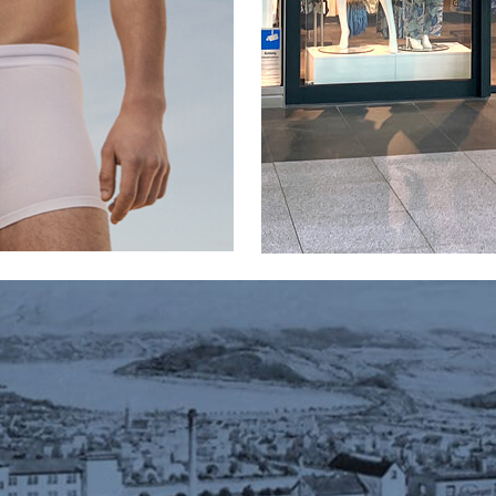
s
in:
dermode
ADIDAS