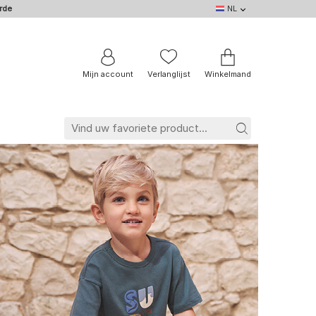
rde
NL
NL
DE
EN
IT
BE
FR
Mijn account
Verlanglijst
Winkelmand