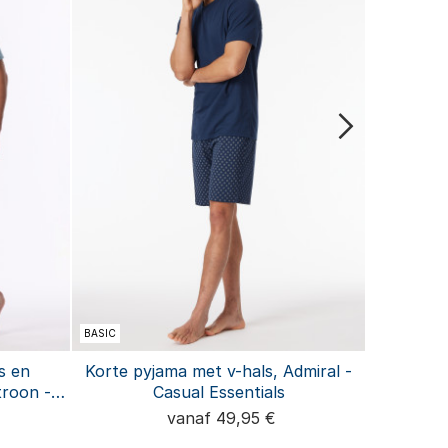
BASIC
BASIC
s en
Korte pyjama met v-hals, Admiral -
Shorts,
troon -
Casual Essentials
elastisc
vanaf 49,95 €