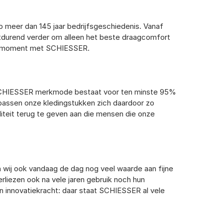
p meer dan 145 jaar bedrijfsgeschiedenis. Vanaf
rtdurend verder om alleen het beste draagcomfort
cte moment met SCHIESSER.
de SCHIESSER merkmode bestaat voor ten minste 95%
s passen onze kledingstukken zich daardoor zo
iteit terug te geven aan die mensen die onze
n wij ook vandaag de dag nog veel waarde aan fijne
rliezen ook na vele jaren gebruik noch hun
en innovatiekracht: daar staat SCHIESSER al vele