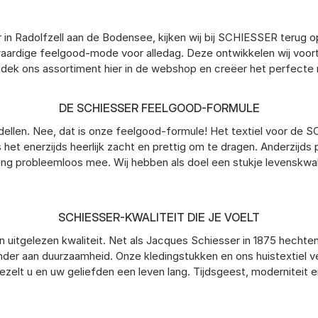
 in Radolfzell aan de Bodensee, kijken wij bij SCHIESSER terug o
ogwaardige feelgood-mode voor alledag. Deze ontwikkelen wij voo
Ontdek ons assortiment hier in de webshop en creëer het perfe
DE SCHIESSER FEELGOOD-FORMULE
odellen. Nee, dat is onze feelgood-formule! Het textiel voor 
s het enerzijds heerlijk zacht en prettig om te dragen. Anderzijd
ing probleemloos mee. Wij hebben als doel een stukje levenskwal
SCHIESSER-KWALITEIT DIE JE VOELT
 uitgelezen kwaliteit. Net als Jacques Schiesser in 1875 hechte
nder aan duurzaamheid. Onze kledingstukken en ons huistextiel ve
ezelt u en uw geliefden een leven lang. Tijdsgeest, moderniteit 