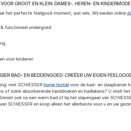
VOOR GROOT EN KLEIN: DAMES-, HEREN- EN KINDERMODE
naar het perfecte feelgood-moment, wat wils. Wij bieden online
d
n & functioneel ondergoed
ing
ken voor kinderen
SSER BAD- EN BEDDENGOED: CREËER UW EIGEN FEELGOO
leding: met SCHIESSER
home textiel
voor de bad- en slaapkamer haa
ns of sterk absorberende handdoeken en badlakens? U vindt he
. Geniet ook na een warm bad of bij het slapengaan van SCHIESS
van SCHIESSER en koop alleen het allerbeste voor u en uw gezin,