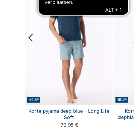
NIEUW
NIEUW
, Admiral
Korte pyjama deep blue - Long Life
Kor
s
Soft
diepbl
79,95 €