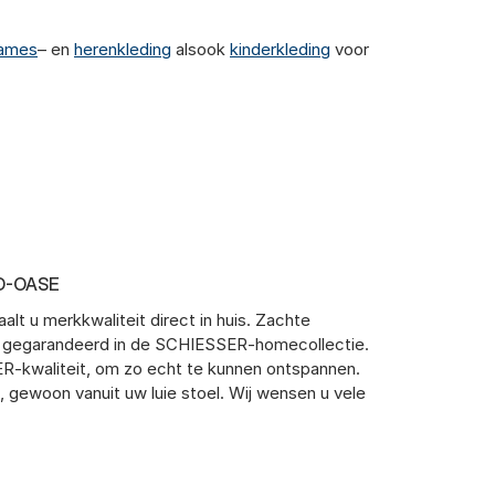
ames
– en
herenkleding
alsook
kinderkleding
voor
D-OASE
lt u merkkwaliteit direct in huis. Zachte
t gegarandeerd in de SCHIESSER-homecollectie.
ER-kwaliteit, om zo echt te kunnen ontspannen.
 gewoon vanuit uw luie stoel. Wij wensen u vele