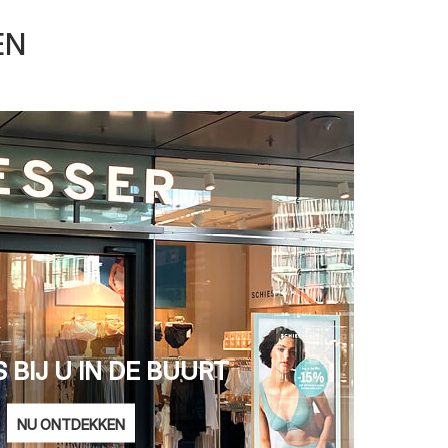
EN
 BIJ U IN DE BUURT
NU ONTDEKKEN