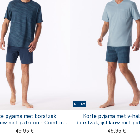
NIEUW
te pyjama met borstzak,
Korte pyjama met v-hal
auw met patroon - Comfort
borstzak, ijsblauw met pa
Essentials
Comfort Essentials
49,95 €
49,95 €