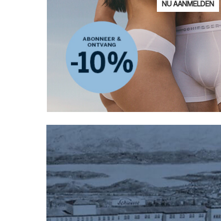
E-
NU AANMELDEN
mailadre
Ik ben geïnteresseerd 
Damesmode
Herenmode
Kin
Privacy Policy