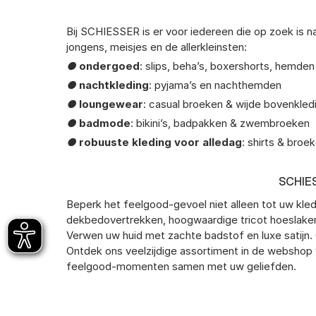
Bij SCHIESSER is er voor iedereen die op zoek is 
jongens, meisjes en de allerkleinsten:
●
ondergoed
: slips, beha’s, boxershorts, hemde
●
nachtkleding
: pyjama’s en nachthemden
●
loungewear
: casual broeken & wijde bovenkled
●
badmode
: bikini’s, badpakken & zwembroeken
●
robuuste kleding voor alledag
: shirts & broe
SCHIE
Beperk het feelgood-gevoel niet alleen tot uw k
dekbedovertrekken, hoogwaardige tricot hoeslake
Verwen uw huid met zachte badstof en luxe satijn
Ontdek ons veelzijdige assortiment in de webshop 
feelgood-momenten samen met uw geliefden.