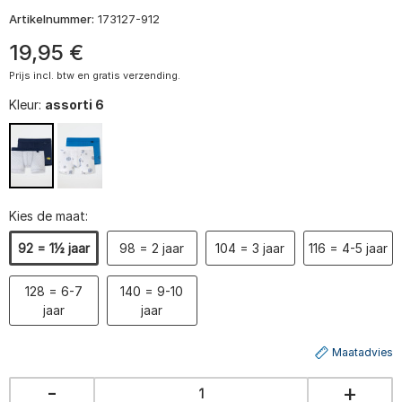
Artikelnummer:
173127-912
19
,
95
€
Prijs incl. btw en gratis verzending.
Kleur:
assorti 6
Kies de maat:
92 = 1½ jaar
98 = 2 jaar
104 = 3 jaar
116 = 4-5 jaar
128 = 6-7
140 = 9-10
jaar
jaar
Maatadvies
-
+