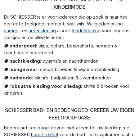
KINDERMODE
Bij SCHIESSER is er voor iedereen die op zoek is naar het
perfecte feelgood-moment, wat wils. Wij bieden online
dames
– en
herenkleding
alsook
kinderkleding
voor jongens,
meisjes en de allerkleinsten:
●
ondergoed
: slips, beha’s, boxershorts, hemden &
functioneel ondergoed
●
nachtkleding
: pyjama’s en nachthemden
●
loungewear
: casual broeken & wijde bovenkleding
●
badmode
: bikini’s, badpakken & zwembroeken
●
robuuste kleding voor alledag
: shirts & broeken voor
kinderen
SCHIESSER BAD- EN BEDDENGOED: CREËER UW EIGEN
FEELGOOD-OASE
Beperk het feelgood-gevoel niet alleen tot uw kleding: met
SCHIESSER
home textiel
voor de bad- en slaapkamer haalt u