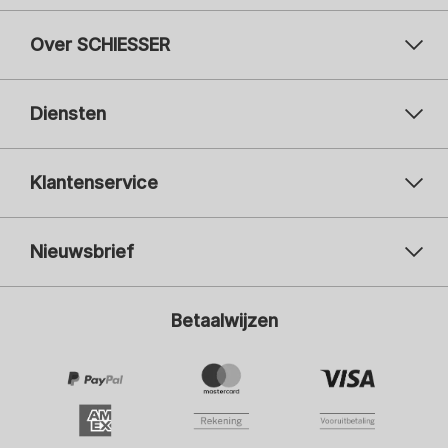
Over SCHIESSER
Diensten
Klantenservice
Nieuwsbrief
Uw e-mailadres
Uw 
Betaalwijzen
Aanmelden
Ik ben geïnteresseerd in:
Damesmode
Herenmode
Kindermode
ADIDAS