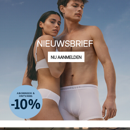
NIEUWSBRIEF
E-
NU AANMELDEN
mailadres
Ik ben geïnteresseerd in:
Damesmode
Herenmode
Kindermode
ADIDAS
Privacy Policy