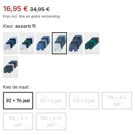
16
,
95
€
34,95
€
Prijs incl. btw en gratis verzending.
Kleur:
assorti 11
Kies de maat:
116 = 4-5
92 = 1½ jaar
98 = 2 jaar
104 = 3 jaar
jaar
128 = 6-7
140 = 9-10
jaar
jaar