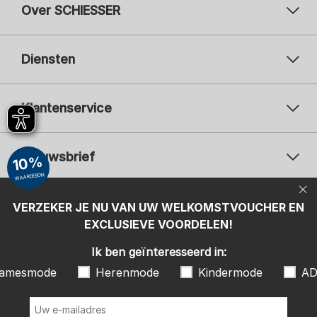
Over SCHIESSER
Diensten
Klantenservice
Nieuwsbrief
10%
WAARDEBON
Uw e-mailadres
Uw 
Betaalwijzen
VERZEKER JE NU VAN UW WELKOMSTVOUCHER EN
Aanmelden
EXCLUSIEVE VOORDELEN!
Ik ben geïnteresseerd in:
Ik ben geïnteresseerd in:
Damesmode
Herenmode
Kindermode
amesmode
Herenmode
Kindermode
AD
ADIDAS
Door te klikken op Aanmelden ben ik het eens om de nieuwsbrief of
gepersonaliseerde reclame van de SCHIESSER GmbH te ontvangen en