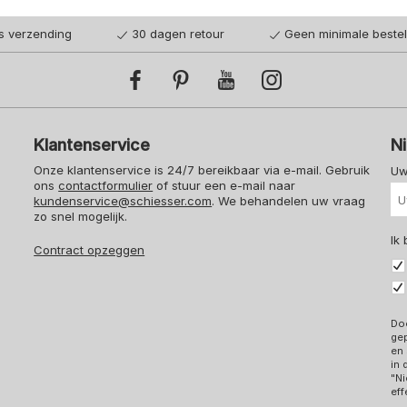
is verzending
30 dagen retour
Geen minimale beste
Klantenservice
N
Onze klantenservice is 24/7 bereikbaar via e-mail. Gebruik
Uw
ons
contactformulier
of stuur een e-mail naar
kundenservice@schiesser.com
. We behandelen uw vraag
zo snel mogelijk.
Ik
Contract opzeggen
Doo
ge
en 
in
"Ni
eff