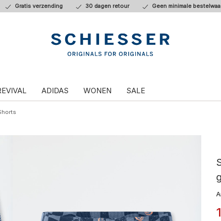
Gratis verzending
30 dagen retour
Geen minimale bestelwaa
REVIVAL
ADIDAS
WONEN
SALE
Shorts
S
g
A