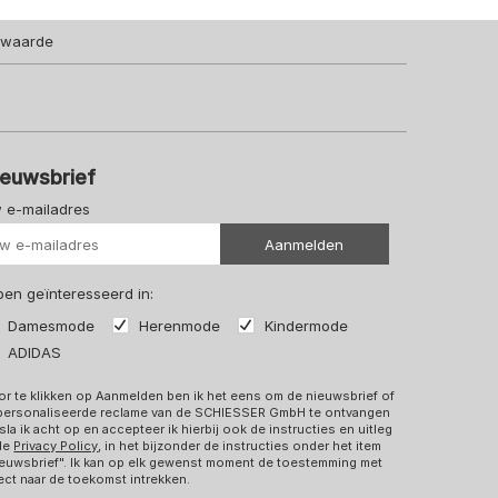
lwaarde
ieuwsbrief
 e-mailadres
Uw url
Aanmelden
 ben geïnteresseerd in:
Damesmode
Herenmode
Kindermode
ADIDAS
r te klikken op Aanmelden ben ik het eens om de nieuwsbrief of
personaliseerde reclame van de SCHIESSER GmbH te ontvangen
sla ik acht op en accepteer ik hierbij ook de instructies en uitleg
 de
Privacy Policy
, in het bijzonder de instructies onder het item
euwsbrief". Ik kan op elk gewenst moment de toestemming met
ect naar de toekomst intrekken.