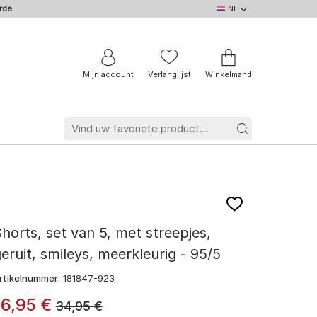
rde
NL
NL
DE
EN
IT
BE
FR
Mijn account
Verlanglijst
Winkelmand
horts, set van 5, met streepjes,
eruit, smileys, meerkleurig - 95/5
rtikelnummer:
181847-923
16
,
95
€
34,95
€