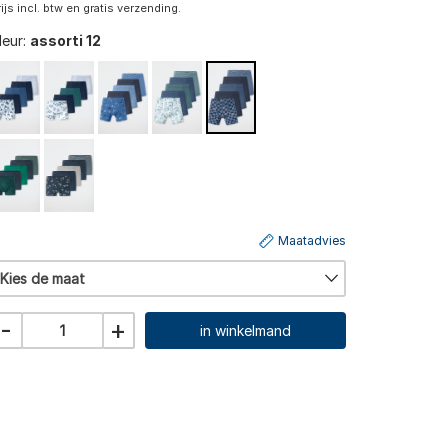
rijs incl. btw en gratis verzending.
leur:
assorti 12
Maatadvies
Kies de maat
-
+
in winkelmand