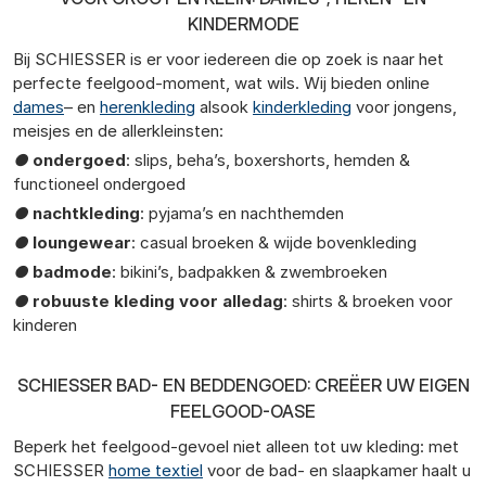
KINDERMODE
Bij SCHIESSER is er voor iedereen die op zoek is naar het
perfecte feelgood-moment, wat wils. Wij bieden online
dames
– en
herenkleding
alsook
kinderkleding
voor jongens,
meisjes en de allerkleinsten:
●
ondergoed
: slips, beha’s, boxershorts, hemden &
functioneel ondergoed
●
nachtkleding
: pyjama’s en nachthemden
●
loungewear
: casual broeken & wijde bovenkleding
●
badmode
: bikini’s, badpakken & zwembroeken
●
robuuste kleding voor alledag
: shirts & broeken voor
kinderen
SCHIESSER BAD- EN BEDDENGOED: CREËER UW EIGEN
FEELGOOD-OASE
Beperk het feelgood-gevoel niet alleen tot uw kleding: met
SCHIESSER
home textiel
voor de bad- en slaapkamer haalt u