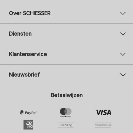
Over SCHIESSER
Diensten
Klantenservice
Nieuwsbrief
Uw e-mailadres
Uw 
Betaalwijzen
Aanmelden
Ik ben geïnteresseerd in:
Damesmode
Herenmode
Kindermode
ADIDAS