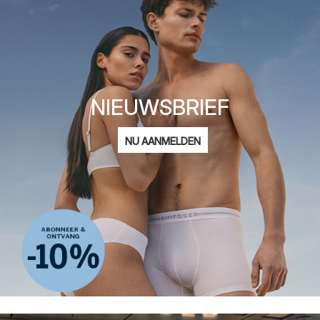
NIEUWSBRIEF
E-
NU AANMELDEN
mailadres
Ik ben geïnteresseerd in:
Damesmode
Herenmode
Kindermode
ADIDAS
Privacy Policy