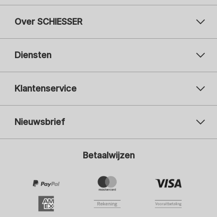
Over SCHIESSER
Diensten
Klantenservice
Nieuwsbrief
Uw e-mailadres
Uw 
Betaalwijzen
Aanmelden
Ik ben geïnteresseerd in:
Damesmode
Herenmode
Kindermode
ADIDAS