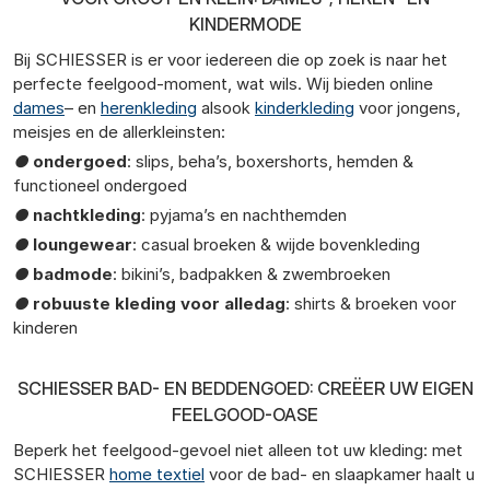
KINDERMODE
Bij SCHIESSER is er voor iedereen die op zoek is naar het
perfecte feelgood-moment, wat wils. Wij bieden online
dames
– en
herenkleding
alsook
kinderkleding
voor jongens,
meisjes en de allerkleinsten:
●
ondergoed
: slips, beha’s, boxershorts, hemden &
functioneel ondergoed
●
nachtkleding
: pyjama’s en nachthemden
●
loungewear
: casual broeken & wijde bovenkleding
●
badmode
: bikini’s, badpakken & zwembroeken
●
robuuste kleding voor alledag
: shirts & broeken voor
kinderen
SCHIESSER BAD- EN BEDDENGOED: CREËER UW EIGEN
FEELGOOD-OASE
Beperk het feelgood-gevoel niet alleen tot uw kleding: met
SCHIESSER
home textiel
voor de bad- en slaapkamer haalt u