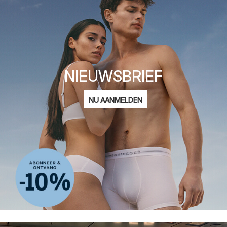
NIEUWSBRIEF
E-
NU AANMELDEN
mailadres
Ik ben geïnteresseerd in:
Damesmode
Herenmode
Kindermode
ADIDAS
Privacy Policy