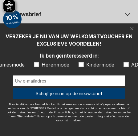
Nieuwsbrief
10%
WAARDEBON
Uw e-mailadres
Uw 
Betaalwijzen
VERZEKER JE NU VAN UW WELKOMSTVOUCHER EN
Aanmelden
EXCLUSIEVE VOORDELEN!
Ik ben geïnteresseerd in:
Ik ben geïnteresseerd in:
Damesmode
Herenmode
Kindermode
amesmode
Herenmode
Kindermode
AD
ADIDAS
Door te klikken op Aanmelden ben ik het eens om de nieuwsbrief of
gepersonaliseerde reclame van de SCHIESSER GmbH te ontvangen en
sla ik acht op en accepteer ik hierbij ook de instructies en uitleg in de
Wij bezorgen met
Schrijf je nu in op de nieuwsbrief
Privacy Policy
, in het bijzonder de instructies onder het item
"Nieuwsbrief". Ik kan op elk gewenst moment de toestemming met
effect naar de toekomst intrekken.
Door te klikken op Aanmelden ben ik het eens om de nieuwsbrief of gepersonaliseerde
reclame van de SCHIESSER GmbH te ontvangen en sla ik acht op en accepteer ik hierbij
ook de instructies en uitleg in de
Privacy Policy
, in het bijzonder de instructies onder het
item "Nieuwsbrief". Ik kan op elk gewenst moment de toestemming met effect naar de
toekomst intrekken.
Colofon
Algemene voorwaarden
Herroepingsrecht