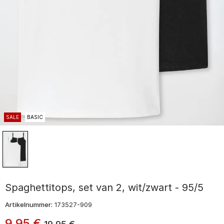
SALE
BASIC
Spaghettitops, set van 2, wit/zwart - 95/5
Artikelnummer:
173527-909
9
,
95
€