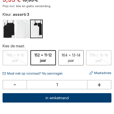
19,95
€
Prijs incl. btw en gratis verzending.
Kleur:
assorti 3
Kies de maat:
140 = 9-10
152 = 11-12
164 = 13-14
176 = 15-16
jaar
jaar
jaar
jaar
Maatadvies
Maat niet op voorraad? Nu aanvragen
-
+
in winkelmand