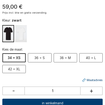
59
,
00
€
Prijs incl. btw en gratis verzending.
Kleur:
zwart
Kies de maat:
34 = XS
36 = S
38 = M
40 = L
42 = XL
Maatadvies
-
+
in winkelmand