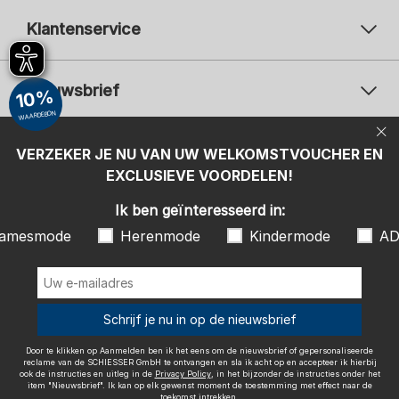
Klantenservice
Nieuwsbrief
10%
WAARDEBON
Uw e-mailadres
Uw 
Betaalwijzen
VERZEKER JE NU VAN UW WELKOMSTVOUCHER EN
Aanmelden
EXCLUSIEVE VOORDELEN!
Ik ben geïnteresseerd in:
Ik ben geïnteresseerd in:
Damesmode
Herenmode
Kindermode
amesmode
Herenmode
Kindermode
AD
ADIDAS
Door te klikken op Aanmelden ben ik het eens om de nieuwsbrief of
gepersonaliseerde reclame van de SCHIESSER GmbH te ontvangen en
sla ik acht op en accepteer ik hierbij ook de instructies en uitleg in de
Wij bezorgen met
Schrijf je nu in op de nieuwsbrief
Privacy Policy
, in het bijzonder de instructies onder het item
"Nieuwsbrief". Ik kan op elk gewenst moment de toestemming met
effect naar de toekomst intrekken.
Door te klikken op Aanmelden ben ik het eens om de nieuwsbrief of gepersonaliseerde
reclame van de SCHIESSER GmbH te ontvangen en sla ik acht op en accepteer ik hierbij
ook de instructies en uitleg in de
Privacy Policy
, in het bijzonder de instructies onder het
item "Nieuwsbrief". Ik kan op elk gewenst moment de toestemming met effect naar de
toekomst intrekken.