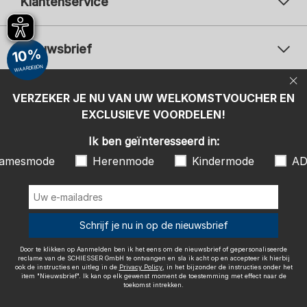
Klantenservice
Nieuwsbrief
10%
WAARDEBON
Uw e-mailadres
Uw 
Betaalwijzen
VERZEKER JE NU VAN UW WELKOMSTVOUCHER EN
Aanmelden
EXCLUSIEVE VOORDELEN!
Ik ben geïnteresseerd in:
Ik ben geïnteresseerd in:
Damesmode
Herenmode
Kindermode
amesmode
Herenmode
Kindermode
AD
ADIDAS
Door te klikken op Aanmelden ben ik het eens om de nieuwsbrief of
gepersonaliseerde reclame van de SCHIESSER GmbH te ontvangen en
sla ik acht op en accepteer ik hierbij ook de instructies en uitleg in de
Wij bezorgen met
Schrijf je nu in op de nieuwsbrief
Privacy Policy
, in het bijzonder de instructies onder het item
"Nieuwsbrief". Ik kan op elk gewenst moment de toestemming met
effect naar de toekomst intrekken.
Door te klikken op Aanmelden ben ik het eens om de nieuwsbrief of gepersonaliseerde
reclame van de SCHIESSER GmbH te ontvangen en sla ik acht op en accepteer ik hierbij
ook de instructies en uitleg in de
Privacy Policy
, in het bijzonder de instructies onder het
item "Nieuwsbrief". Ik kan op elk gewenst moment de toestemming met effect naar de
toekomst intrekken.