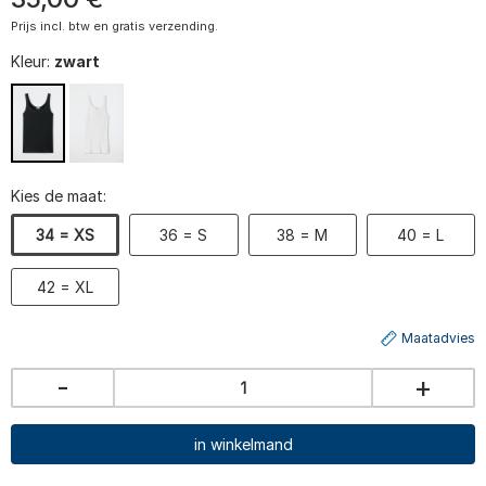
Prijs incl. btw en gratis verzending.
Kleur:
zwart
Kies de maat:
34 = XS
36 = S
38 = M
40 = L
42 = XL
Maatadvies
-
+
in winkelmand