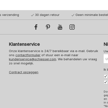
is verzending
30 dagen retour
Geen minimale beste
Klantenservice
N
Onze klantenservice is 24/7 bereikbaar via e-mail. Gebruik
Uw
ons
contactformulier
of stuur een e-mail naar
kundenservice@schiesser.com
. We behandelen uw vraag
zo snel mogelijk.
Ik
Contract opzeggen
Doo
ge
en 
in
"Ni