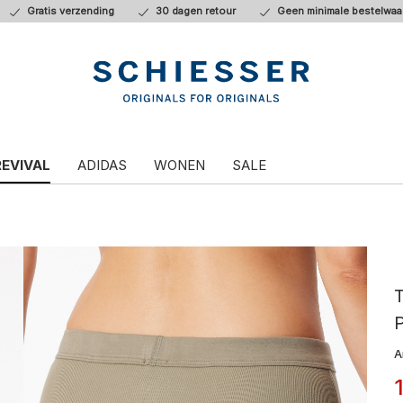
Gratis verzending
30 dagen retour
Geen minimale bestelwaa
REVIVAL
ADIDAS
WONEN
SALE
T
A