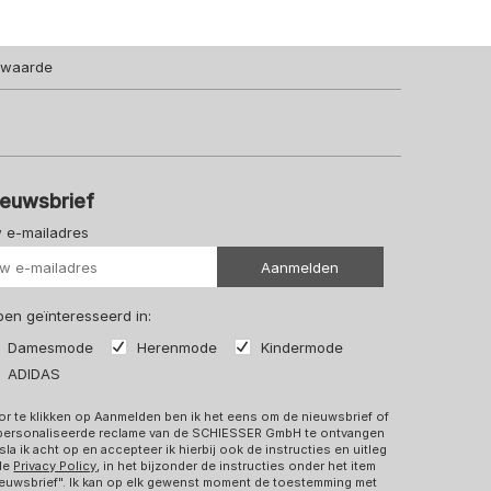
lwaarde
ieuwsbrief
 e-mailadres
Uw url
Aanmelden
 ben geïnteresseerd in:
Damesmode
Herenmode
Kindermode
ADIDAS
r te klikken op Aanmelden ben ik het eens om de nieuwsbrief of
personaliseerde reclame van de SCHIESSER GmbH te ontvangen
sla ik acht op en accepteer ik hierbij ook de instructies en uitleg
 de
Privacy Policy
, in het bijzonder de instructies onder het item
euwsbrief". Ik kan op elk gewenst moment de toestemming met