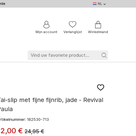
rde
NL
NL
DE
EN
IT
BE
FR
Mijn account
Verlanglijst
Winkelmand
ai-slip met fijne fijnrib, jade - Revival
Paula
rtikelnummer:
182530-713
12
,
00
€
24,95
€