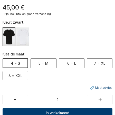
45
,
00
€
Prijs incl. btw en gratis verzending.
Kleur:
zwart
Kies de maat:
4 = S
5 = M
6 = L
7 = XL
8 = XXL
Maatadvies
-
+
in winkelmand