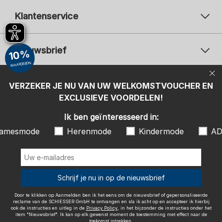
Klantenservice
Nieuwsbrief
10%
WAARDEBON
Uw e-mailadres
Uw 
Betaalwijzen
VERZEKER JE NU VAN UW WELKOMSTVOUCHER EN
Aanmelden
EXCLUSIEVE VOORDELEN!
Ik ben geïnteresseerd in:
Ik ben geïnteresseerd in:
Damesmode
Herenmode
Kindermode
amesmode
Herenmode
Kindermode
AD
ADIDAS
Door te klikken op Aanmelden ben ik het eens om de nieuwsbrief of
gepersonaliseerde reclame van de SCHIESSER GmbH te ontvangen en
sla ik acht op en accepteer ik hierbij ook de instructies en uitleg in de
Wij bezorgen met
Schrijf je nu in op de nieuwsbrief
Privacy Policy
, in het bijzonder de instructies onder het item
"Nieuwsbrief". Ik kan op elk gewenst moment de toestemming met
effect naar de toekomst intrekken.
Door te klikken op Aanmelden ben ik het eens om de nieuwsbrief of gepersonaliseerde
reclame van de SCHIESSER GmbH te ontvangen en sla ik acht op en accepteer ik hierbij
ook de instructies en uitleg in de
Privacy Policy
, in het bijzonder de instructies onder het
item "Nieuwsbrief". Ik kan op elk gewenst moment de toestemming met effect naar de
toekomst intrekken.