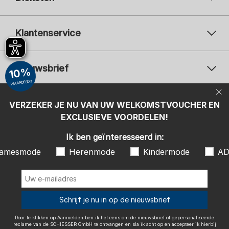
Klantenservice
Nieuwsbrief
10%
WAARDEBON
Uw e-mailadres
Uw 
Betaalwijzen
VERZEKER JE NU VAN UW WELKOMSTVOUCHER EN
Aanmelden
EXCLUSIEVE VOORDELEN!
Ik ben geïnteresseerd in:
Ik ben geïnteresseerd in:
Damesmode
Herenmode
Kindermode
amesmode
Herenmode
Kindermode
AD
ADIDAS
Door te klikken op Aanmelden ben ik het eens om de nieuwsbrief of
gepersonaliseerde reclame van de SCHIESSER GmbH te ontvangen en
sla ik acht op en accepteer ik hierbij ook de instructies en uitleg in de
Wij bezorgen met
Schrijf je nu in op de nieuwsbrief
Privacy Policy
, in het bijzonder de instructies onder het item
"Nieuwsbrief". Ik kan op elk gewenst moment de toestemming met
effect naar de toekomst intrekken.
Door te klikken op Aanmelden ben ik het eens om de nieuwsbrief of gepersonaliseerde
reclame van de SCHIESSER GmbH te ontvangen en sla ik acht op en accepteer ik hierbij