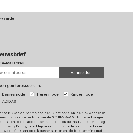
lwaarde
ieuwsbrief
 e-mailadres
Uw url
Aanmelden
 ben geïnteresseerd in:
Damesmode
Herenmode
Kindermode
ADIDAS
r te klikken op Aanmelden ben ik het eens om de nieuwsbrief of
personaliseerde reclame van de SCHIESSER GmbH te ontvangen
sla ik acht op en accepteer ik hierbij ook de instructies en uitleg
 de
Privacy Policy
, in het bijzonder de instructies onder het item
euwsbrief". Ik kan op elk gewenst moment de toestemming met