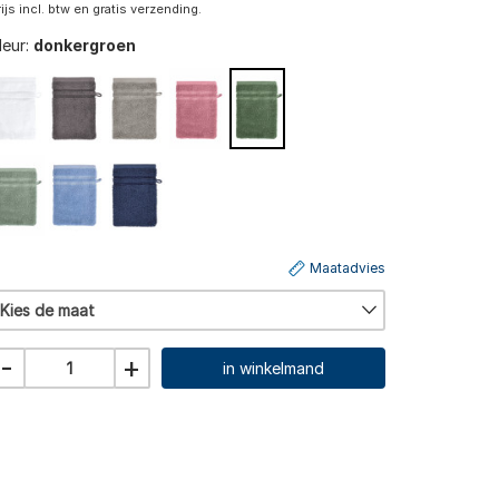
rijs incl. btw en gratis verzending.
leur:
donkergroen
Maatadvies
Kies de maat
-
+
in winkelmand