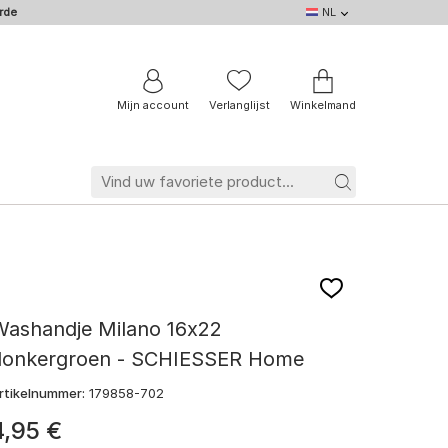
rde
NL
NL
DE
EN
IT
BE
FR
Mijn account
Verlanglijst
Winkelmand
Washandje Milano 16x22
donkergroen - SCHIESSER Home
rtikelnummer:
179858-702
4
,
95
€