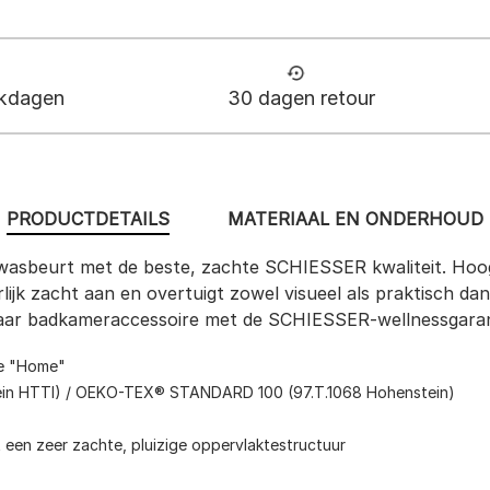
rkdagen
30 dagen retour
PRODUCTDETAILS
MATERIAAL EN ONDERHOUD
 wasbeurt met de beste, zachte SCHIESSER kwaliteit. Hoog
ijk zacht aan en overtuigt zowel visueel als praktisch 
baar badkameraccessoire met de SCHIESSER-wellnessgaran
ie "Home"
n HTTI) / OEKO-TEX® STANDARD 100 (97.T.1068 Hohenstein)
en zeer zachte, pluizige oppervlaktestructuur