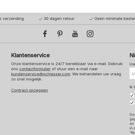
is verzending
30 dagen retour
Geen minimale beste
Klantenservice
N
Onze klantenservice is 24/7 bereikbaar via e-mail. Gebruik
Uw
ons
contactformulier
of stuur een e-mail naar
kundenservice@schiesser.com
. We behandelen uw vraag
zo snel mogelijk.
Ik
Contract opzeggen
Doo
ge
en 
in
"Ni