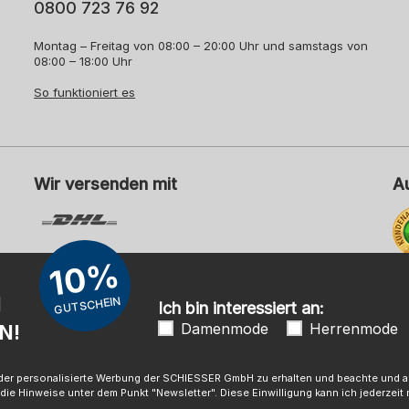
0800 723 76 92
Montag – Freitag von 08:00 – 20:00 Uhr und samstags von
08:00 – 18:00 Uhr
So funktioniert es
Wir versenden mit
A
10%
Me
N
GUTSCHEIN
Ich bin interessiert an:
Damenmode
Herrenmode
N!
mpressum
AGB
Widerrufsrecht
Datenschutz
Barrierefreihei
 oder personalisierte Werbung der SCHIESSER GmbH zu erhalten und beachte und ak
die Hinweise unter dem Punkt "Newsletter". Diese Einwilligung kann ich jederzeit m
© SCHIESSER 2026.
Schützenstraße 18
|
78315 Radolfzell Deutschland