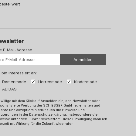
bestellwert
ewsletter
re E-Mail-Adresse
Ihre Url
Anmelden
 bin interessiert an:
Damenmode
Herrenmode
Kindermode
ADIDAS
 willige mit dem Klick auf Anmelden ein, den Newsletter oder
rsonalisierte Werbung der SCHIESSER GmbH zu erhalten und
chte und akzeptiere hiermit auch die Hinweise und
äuterungen in der
Datenschutzerklärung
, insbesondere die
weise unter dem Punkt "Newsletter". Diese Einwilligung kann ich
erzeit mit Wirkung für die Zukunft widerrufen.