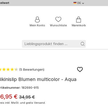
ellwert
DE
DE
EN
IT
NL
BE
FR
Mein Konto
Wunschliste
Warenkorb
(5 Bewertungen)
ikinislip Blumen multicolor - Aqua
rtikelnummer:
182690-915
16
,
95
€
34,95
€
reis inkl. MwSt. und gratis Versand.