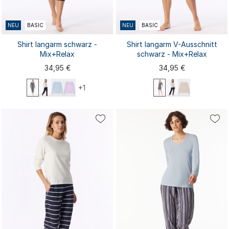
NEU
BASIC
NEU
BASIC
Shirt langarm schwarz -
Shirt langarm V-Ausschnitt
Mix+Relax
schwarz - Mix+Relax
34,95 €
34,95 €
+1
XS
S
M
L
XL
XS
S
M
L
XL
XXL
3XL
4XL
XXL
3XL
4XL