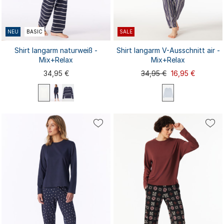
NEU
BASIC
SALE
Shirt langarm naturweiß -
Shirt langarm V-Ausschnitt air -
Mix+Relax
Mix+Relax
34,95 €
34,95 €
16,95 €
XS
S
M
L
XL
S
M
XS
L
XL
XXL
3XL
4XL
XXL
3XL
4XL