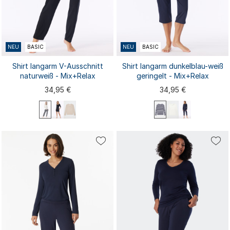
NEU
BASIC
NEU
BASIC
Shirt langarm V-Ausschnitt
Shirt langarm dunkelblau-weiß
naturweiß - Mix+Relax
geringelt - Mix+Relax
34,95 €
34,95 €
XS
S
M
L
XL
XS
S
M
L
XL
XXL
3XL
4XL
XXL
3XL
4XL