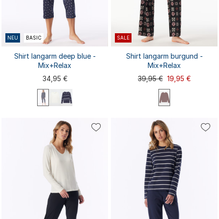
NEU
BASIC
SALE
Shirt langarm deep blue -
Shirt langarm burgund -
Mix+Relax
Mix+Relax
34,95 €
39,95 €
19,95 €
XS
S
M
L
XL
XS
S
M
L
XL
XXL
3XL
4XL
XXL