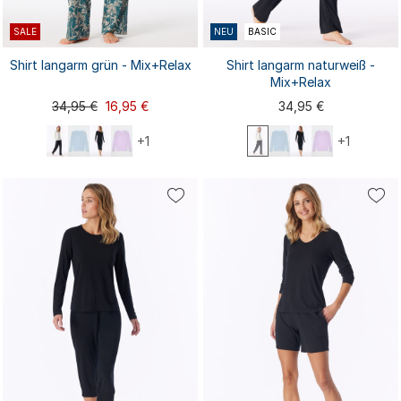
SALE
NEU
BASIC
Shirt langarm grün - Mix+Relax
Shirt langarm naturweiß -
Mix+Relax
34,95 €
16,95 €
34,95 €
+1
+1
XS
S
XS
S
M
L
XL
M
L
XL
XXL
3XL
4XL
XXL
3XL
4XL