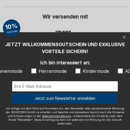
beachte und akzeptiere hiermit auch die Hinweise und Erläuterungen in
der
Datenschutzerklärung
, insbesondere die Hinweise unter dem Punkt
"Newsletter". Diese Einwilligung kann ich jederzeit mit Wirkung für die
Zukunft widerrufen.
Wir versenden mit
10%
GUTSCHEIN
JETZT WILLKOMMENSGUTSCHEIN UND EXKLUSIVE
VORTEILE SICHERN!
Ausgezeichnete Qualität
Ich bin interessiert an:
amenmode
Herrenmode
Kindermode
A
Mehr Informationen zu unseren Bewertungen
Jetzt zum Newsletter anmelden
Impressum
AGB
Widerrufsrecht
Datenschutz
Ich willige mit dem Klick auf Anmelden ein, den Newsletter oder personalisierte Werbung
der SCHIESSER GmbH zu erhalten und beachte und akzeptiere hiermit auch die Hinweise
Barrierefreiheit
und Erläuterungen in der
Datenschutzerklärung
, insbesondere die Hinweise unter dem
Punkt "Newsletter". Diese Einwilligung kann ich jederzeit mit Wirkung für die Zukunft
© SCHIESSER 2026.
widerrufen.
Schützenstraße 18