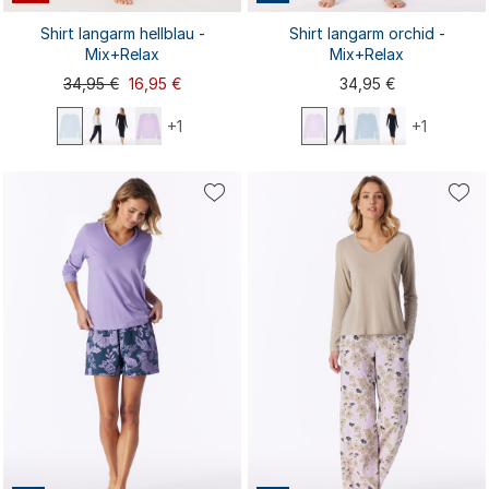
Shirt langarm hellblau -
Shirt langarm orchid -
Mix+Relax
Mix+Relax
34,95 €
16,95 €
34,95 €
+1
+1
S
XS
S
M
L
XL
XS
M
L
XL
XXL
3XL
4XL
XXL
3XL
4XL