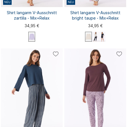
NEU
NEU
Shirt langarm V-Ausschnitt
Shirt langarm V-Ausschnitt
zartlila - Mix+Relax
bright taupe - Mix+Relax
34,95 €
34,95 €
XS
S
M
L
XL
XS
S
M
L
XL
XXL
3XL
4XL
XXL
3XL
4XL