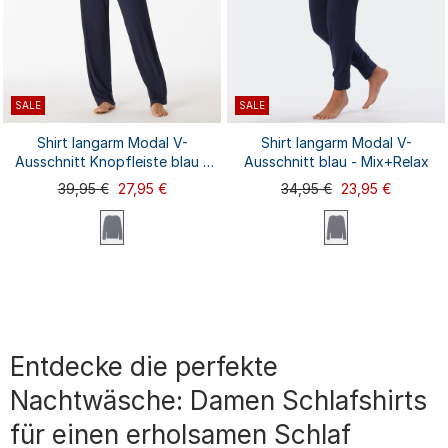
SALE
SALE
Shirt langarm Modal V-
Shirt langarm Modal V-
Ausschnitt Knopfleiste blau -
Ausschnitt blau - Mix+Relax
Mix+Relax
39,95 €
27,95 €
34,95 €
23,95 €
XS
S
XS
S
M
L
XL
M
L
XL
3XL
4XL
XXL
XXL
3XL
4XL
Entdecke die perfekte
Nachtwäsche: Damen Schlafshirts
für einen erholsamen Schlaf