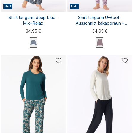
NEU
NEU
Shirt langarm deep blue -
Shirt langarm U-Boot-
Mix+Relax
Ausschnitt kakaobraun -
Mix+Relax
34,95 €
34,95 €
XS
S
M
L
XL
XS
S
M
L
XL
XXL
3XL
4XL
XXL
3XL
4XL