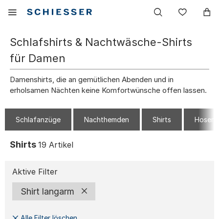
Haupt
Mobiles
Wunsc
Navigation
Menu
einblenden
Schlafshirts & Nachtwäsche-Shirts
für Damen
Damenshirts, die an gemütlichen Abenden und in
erholsamen Nächten keine Komfortwünsche offen lassen.
Schlafanzüge
Nachthemden
Shirts
Hosen
Shirts
19
Artikel
Aktive Filter
Shirt langarm
Alle Filter löschen