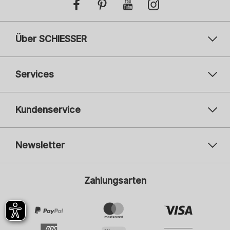
Über SCHIESSER
Services
Kundenservice
Newsletter
Ihre E-Mail-Adresse
Ihre
Zahlungsarten
Anmelden
Ich bin interessiert an:
Damenmode
Herrenmode
Kindermode