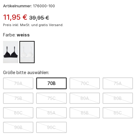
Artikelnummer:
176000-100
11
,
95
€
39,95
€
Preis inkl. MwSt. und gratis Versand.
Farbe:
weiss
Größe bitte auswählen:
70A
70B
70C
75A
75B
75C
80A
80B
80C
85A
85B
85C
90B
90C