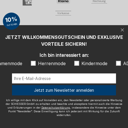
ADIDAS
Ich willige mit dem Klick auf Anmelden ein, den Newsletter oder
10%
personalisierte Werbung der SCHIESSER GmbH zu erhalten und
beachte und akzeptiere hiermit auch die Hinweise und Erläuterungen in
GUTSCHEIN
der
Datenschutzerklärung
, insbesondere die Hinweise unter dem Punkt
"Newsletter". Diese Einwilligung kann ich jederzeit mit Wirkung für die
Zukunft widerrufen.
JETZT WILLKOMMENSGUTSCHEIN UND EXKLUSIVE
Wir versenden mit
VORTEILE SICHERN!
Ich bin interessiert an:
amenmode
Herrenmode
Kindermode
A
Ausgezeichnete Qualität
Jetzt zum Newsletter anmelden
Ich willige mit dem Klick auf Anmelden ein, den Newsletter oder personalisierte Werbung
der SCHIESSER GmbH zu erhalten und beachte und akzeptiere hiermit auch die Hinweise
und Erläuterungen in der
Datenschutzerklärung
, insbesondere die Hinweise unter dem
Mehr Informationen zu unseren Bewertungen
Punkt "Newsletter". Diese Einwilligung kann ich jederzeit mit Wirkung für die Zukunft
widerrufen.
Impressum
AGB
Widerrufsrecht
Datenschutz