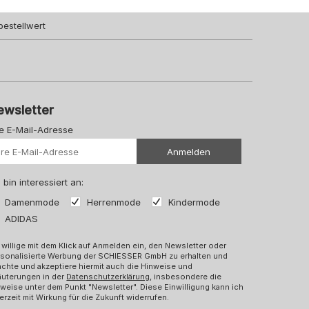
bestellwert
ewsletter
re E-Mail-Adresse
Ihre Url
Anmelden
 bin interessiert an:
Damenmode
Herrenmode
Kindermode
ADIDAS
 willige mit dem Klick auf Anmelden ein, den Newsletter oder
rsonalisierte Werbung der SCHIESSER GmbH zu erhalten und
chte und akzeptiere hiermit auch die Hinweise und
äuterungen in der
Datenschutzerklärung
, insbesondere die
weise unter dem Punkt "Newsletter". Diese Einwilligung kann ich
erzeit mit Wirkung für die Zukunft widerrufen.