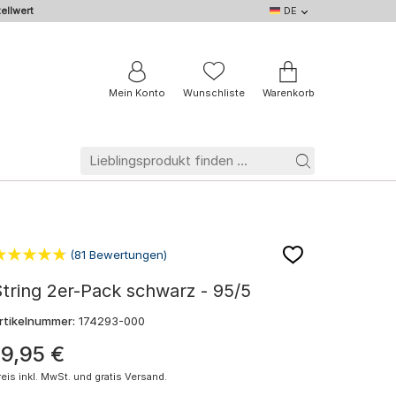
ellwert
DE
DE
EN
IT
NL
BE
FR
Mein Konto
Wunschliste
Warenkorb
(81 Bewertungen)
tring 2er-Pack schwarz - 95/5
rtikelnummer:
174293-000
19
,
95
€
reis inkl. MwSt. und gratis Versand.