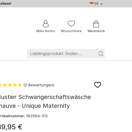
ellwert
DE
DE
EN
IT
NL
BE
FR
Mein Konto
Wunschliste
Warenkorb
(2 Bewertungen)
Bustier Schwangerschaftswäsche
mauve - Unique Maternity
rtikelnummer:
183564-312
39
,
95
€