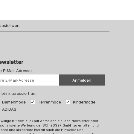
bestellwert
ewsletter
re E-Mail-Adresse
Ihre Url
Anmelden
 bin interessiert an:
Damenmode
Herrenmode
Kindermode
ADIDAS
 willige mit dem Klick auf Anmelden ein, den Newsletter oder
rsonalisierte Werbung der SCHIESSER GmbH zu erhalten und
chte und akzeptiere hiermit auch die Hinweise und