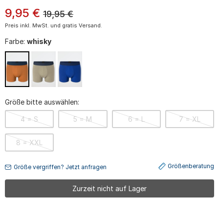
9
,
95
€
19,95
€
Preis inkl. MwSt. und gratis Versand.
Farbe:
whisky
Größe bitte auswählen:
4 = S
5 = M
6 = L
7 = XL
8 = XXL
Größenberatung
Größe vergriffen? Jetzt anfragen
Zurzeit nicht auf Lager