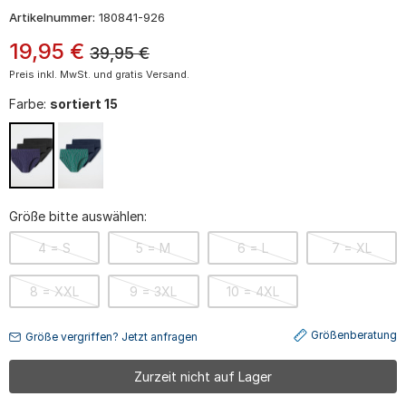
Artikelnummer:
180841-926
19
,
95
€
39,95
€
Preis inkl. MwSt. und gratis Versand.
Farbe:
sortiert 15
Größe bitte auswählen:
4 = S
5 = M
6 = L
7 = XL
8 = XXL
9 = 3XL
10 = 4XL
Größenberatung
Größe vergriffen? Jetzt anfragen
Zurzeit nicht auf Lager