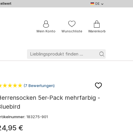
ellwert
DE
DE
EN
IT
NL
BE
FR
Mein Konto
Wunschliste
Warenkorb
(7 Bewertungen)
Herrensocken 5er-Pack mehrfarbig -
luebird
rtikelnummer:
183275-901
24
,
95
€