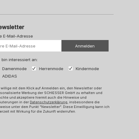
ewsletter
re E-Mail-Adresse
Ihre Url
Anmelden
 bin interessiert an:
Damenmode
Herrenmode
Kindermode
ADIDAS
 willige mit dem Klick auf Anmelden ein, den Newsletter oder
rsonalisierte Werbung der SCHIESSER GmbH zu erhalten und
chte und akzeptiere hiermit auch die Hinweise und
äuterungen in der
Datenschutzerklärung
, insbesondere die
weise unter dem Punkt "Newsletter". Diese Einwilligung kann ich
erzeit mit Wirkung für die Zukunft widerrufen.