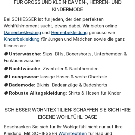
FÜR GROSS UND KLEIN: DAMEN-, HERREN- UND K
INDERMODE
Bei SCHIESSER ist für jeden, der den perfekten
Wohlfühlmoment sucht, etwas dabei. Wir bieten online
Damenbekleidung
und
Herrenbekleidung
genauso wie
Kinderbekleidung
für Jungen und Mädchen sowie die ganz
Kleinen an:
●
Unterwäsche
: Slips, BHs, Boxershorts, Unterhemden &
Funktionswäsche
●
Nachtwäsche
: Zweiteiler & Nachthemden
●
Loungewear
: lässige Hosen & weite Oberteile
●
Bademode
: Bikinis, Badeanzüge & Badeshorts
●
Robuste Alltagskleidung
: Shirts & Hosen für Kinder
SCHIESSER WOHNTEXTILIEN: SCHAFFEN SIE SICH IHRE
EIGENE WOHLFÜHL-OASE
Beschränken Sie sich für Ihr Wohlgefühl nicht nur auf Ihre
Kleidung: Mit SCHIESSER
Wohntextilien
für Bad und