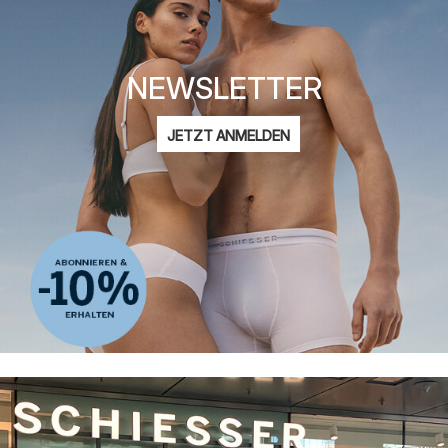
NEWSLETTER
E-
JETZT ANMELDEN
Mail-
Ich bin interessiert an:
Adresse
Damenmode
Herrenmode
Kindermode
ADIDAS
Datenschutzerklärung