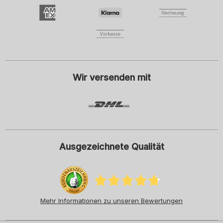
Damenmode
Herrenmode
Kindermode
ADIDAS
Ich willige mit dem Klick auf Anmelden ein, den Newsletter oder
personalisierte Werbung der SCHIESSER GmbH zu erhalten und
beachte und akzeptiere hiermit auch die Hinweise und Erläuterungen in
der
Datenschutzerklärung
, insbesondere die Hinweise unter dem Punkt
"Newsletter". Diese Einwilligung kann ich jederzeit mit Wirkung für die
Zukunft widerrufen.
Wir versenden mit
Ausgezeichnete Qualität
Mehr Informationen zu unseren Bewertungen