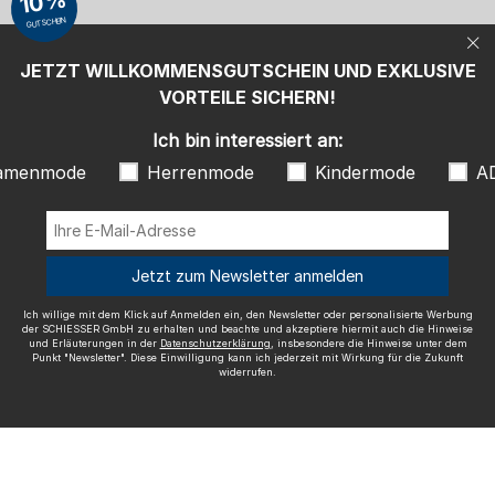
10%
beachte und akzeptiere hiermit auch die Hinweise und Erläuterungen in
GUTSCHEIN
der
Datenschutzerklärung
, insbesondere die Hinweise unter dem Punkt
"Newsletter". Diese Einwilligung kann ich jederzeit mit Wirkung für die
Zukunft widerrufen.
JETZT WILLKOMMENSGUTSCHEIN UND EXKLUSIVE
Wir versenden mit
VORTEILE SICHERN!
Ich bin interessiert an:
amenmode
Herrenmode
Kindermode
A
Ausgezeichnete Qualität
Jetzt zum Newsletter anmelden
Ich willige mit dem Klick auf Anmelden ein, den Newsletter oder personalisierte Werbung
der SCHIESSER GmbH zu erhalten und beachte und akzeptiere hiermit auch die Hinweise
und Erläuterungen in der
Datenschutzerklärung
, insbesondere die Hinweise unter dem
Mehr Informationen zu unseren Bewertungen
Punkt "Newsletter". Diese Einwilligung kann ich jederzeit mit Wirkung für die Zukunft
widerrufen.
Impressum
AGB
Widerrufsrecht
Datenschutz
Barrierefreiheit
© SCHIESSER 2026.
Schützenstraße 18