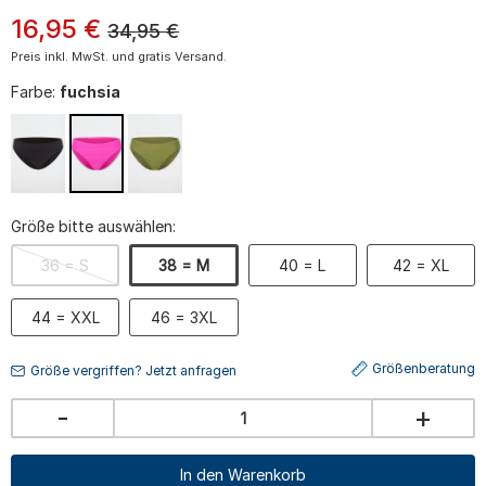
16
,
95
€
34,95
€
Preis inkl. MwSt. und gratis Versand.
Farbe:
fuchsia
Größe bitte auswählen:
36 = S
38 = M
40 = L
42 = XL
44 = XXL
46 = 3XL
Größenberatung
Größe vergriffen? Jetzt anfragen
-
+
In den Warenkorb