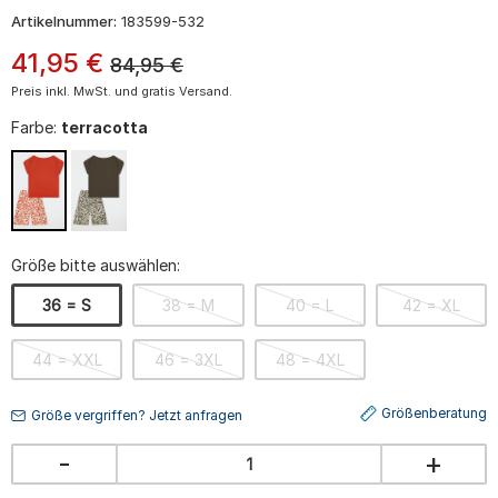
Artikelnummer:
183599-532
41
,
95
€
84,95
€
Preis inkl. MwSt. und gratis Versand.
Farbe:
terracotta
Größe bitte auswählen:
36 = S
38 = M
40 = L
42 = XL
44 = XXL
46 = 3XL
48 = 4XL
Größenberatung
Größe vergriffen? Jetzt anfragen
-
+