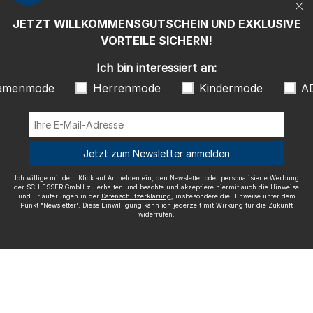
"Newsletter". Diese Einwilligung kann ich jederzeit mit Wirkung für die
Zukunft widerrufen.
JETZT WILLKOMMENSGUTSCHEIN UND EXKLUSIVE
Wir versenden mit
VORTEILE SICHERN!
Ich bin interessiert an:
amenmode
Herrenmode
Kindermode
A
Ausgezeichnete Qualität
Jetzt zum Newsletter anmelden
Ich willige mit dem Klick auf Anmelden ein, den Newsletter oder personalisierte Werbung
der SCHIESSER GmbH zu erhalten und beachte und akzeptiere hiermit auch die Hinweise
und Erläuterungen in der
Datenschutzerklärung
, insbesondere die Hinweise unter dem
Mehr Informationen zu unseren Bewertungen
Punkt "Newsletter". Diese Einwilligung kann ich jederzeit mit Wirkung für die Zukunft
widerrufen.
Impressum
AGB
Widerrufsrecht
Datenschutz
Barrierefreiheit
© SCHIESSER 2026.
Schützenstraße 18
78315 Radolfzell Deutschland