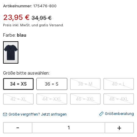
Artikelnummer:
175476-800
23
,
95
€
34,95
€
Preis inkl. MwSt. und gratis Versand.
Farbe:
blau
Größe bitte auswählen:
34 = XS
36 = S
38 = M
40 = L
42 = XL
44 = XXL
46 = 3XL
48 = 4XL
Größenberatung
Größe vergriffen? Jetzt anfragen
-
+