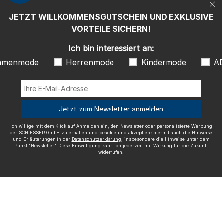
"Newsletter". Diese Einwilligung kann ich jederzeit mit Wirkung für die
Zukunft widerrufen.
JETZT WILLKOMMENSGUTSCHEIN UND EXKLUSIVE
Wir versenden mit
VORTEILE SICHERN!
Ich bin interessiert an:
amenmode
Herrenmode
Kindermode
A
Ausgezeichnete Qualität
Jetzt zum Newsletter anmelden
Ich willige mit dem Klick auf Anmelden ein, den Newsletter oder personalisierte Werbung
der SCHIESSER GmbH zu erhalten und beachte und akzeptiere hiermit auch die Hinweise
und Erläuterungen in der
Datenschutzerklärung
, insbesondere die Hinweise unter dem
Mehr Informationen zu unseren Bewertungen
Punkt "Newsletter". Diese Einwilligung kann ich jederzeit mit Wirkung für die Zukunft
widerrufen.
Impressum
AGB
Widerrufsrecht
Datenschutz
Barrierefreiheit
© SCHIESSER 2026.
Schützenstraße 18
78315 Radolfzell Deutschland