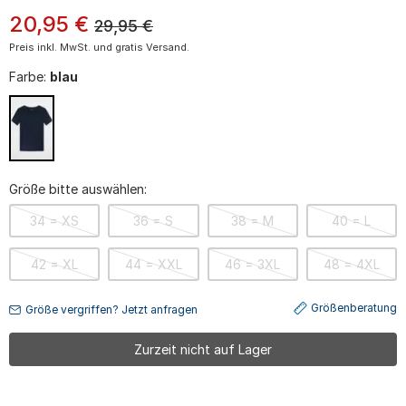
20
,
95
€
29,95
€
Preis inkl. MwSt. und gratis Versand.
Farbe:
blau
Größe bitte auswählen:
34 = XS
36 = S
38 = M
40 = L
42 = XL
44 = XXL
46 = 3XL
48 = 4XL
Größenberatung
Größe vergriffen? Jetzt anfragen
Zurzeit nicht auf Lager