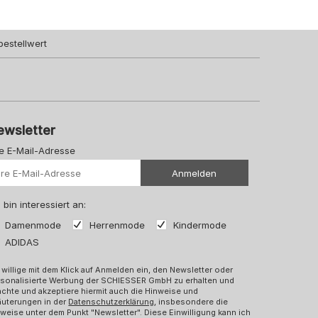
bestellwert
ewsletter
re E-Mail-Adresse
Ihre Url
Anmelden
 bin interessiert an:
Damenmode
Herrenmode
Kindermode
ADIDAS
 willige mit dem Klick auf Anmelden ein, den Newsletter oder
rsonalisierte Werbung der SCHIESSER GmbH zu erhalten und
chte und akzeptiere hiermit auch die Hinweise und
äuterungen in der
Datenschutzerklärung
, insbesondere die
weise unter dem Punkt "Newsletter". Diese Einwilligung kann ich