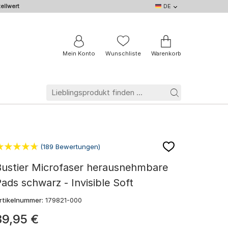
ellwert
DE
DE
EN
IT
NL
BE
FR
Mein Konto
Wunschliste
Warenkorb
(189 Bewertungen)
Bustier Microfaser herausnehmbare
ads schwarz - Invisible Soft
rtikelnummer:
179821-000
39
,
95
€