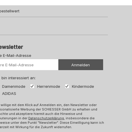
bestellwert
ewsletter
re E-Mail-Adresse
Ihre Url
Anmelden
 bin interessiert an:
Damenmode
Herrenmode
Kindermode
ADIDAS
 willige mit dem Klick auf Anmelden ein, den Newsletter oder
rsonalisierte Werbung der SCHIESSER GmbH zu erhalten und
chte und akzeptiere hiermit auch die Hinweise und
äuterungen in der
Datenschutzerklärung
, insbesondere die
weise unter dem Punkt "Newsletter". Diese Einwilligung kann ich
erzeit mit Wirkung für die Zukunft widerrufen.