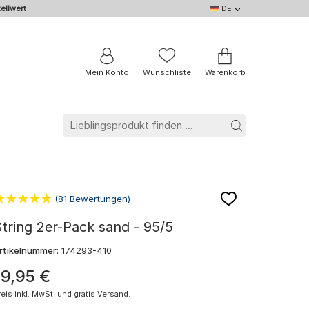
ellwert
DE
DE
EN
IT
NL
BE
FR
Mein Konto
Wunschliste
Warenkorb
(81 Bewertungen)
tring 2er-Pack sand - 95/5
rtikelnummer:
174293-410
19
,
95
€
reis inkl. MwSt. und gratis Versand.