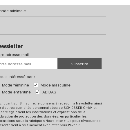
ande minimale
ewsletter
tre adresse mail
Votre URL
S'inscrire
 suis intéressé par :
Mode féminine
Mode masculine
Mode enfantine
ADIDAS
cliquant sur S'inscrire, je consens à recevoir la Newsletter ainsi
e d'autres publicités personnalisées de SCHIESSER GmbH et
epte également les informations et explications de la
claration de protection des données
, en particulier les
ormations sous la rubrique « Newsletter ». Je peux révoquer ce
sentement à tout moment avec effet pour l'avenir.