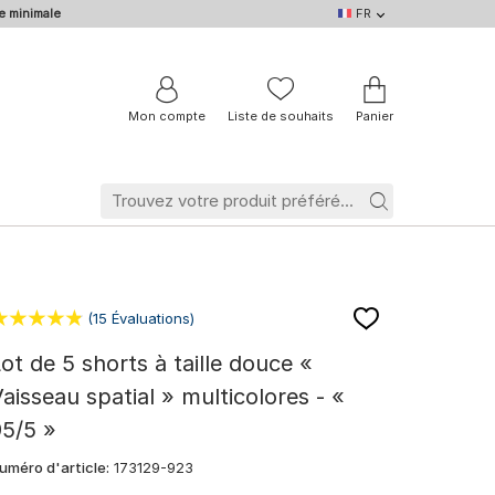
e minimale
FR
FR
DE
EN
IT
NL
BE
Mon compte
Liste de souhaits
Panier
(15 Évaluations)
ot de 5 shorts à taille douce «
aisseau spatial » multicolores - «
5/5 »
uméro d'article:
173129-923