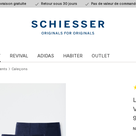
ivraison gratuite
Retour sous 30 jours
Pas de valeur de command
T
REVIVAL
ADIDAS
HABITER
OUTLET
ents
Caleçons
L
V
9
N