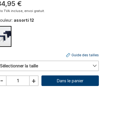
34
,
95
€
rix TVA incluse, envoi gratuit.
ouleur:
assorti 12
Guide des tailles
Sélectionner la taille
-
+
Dans le panier