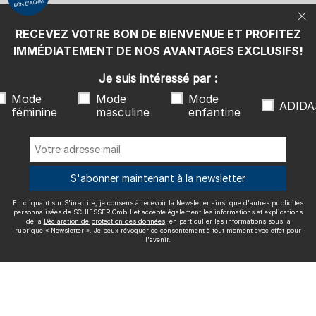
BON D'ACHAT
protection des données
, en particulier les informations sous la
rubrique « Newsletter ». Je peux révoquer ce consentement à tout
moment avec effet pour l'avenir.
RECEVEZ VOTRE BON DE BIENVENUE ET PROFITEZ
Nous livrons avec
IMMÉDIATEMENT DE NOS AVANTAGES EXCLUSIFS!
Je suis intéressé par :
Mode
Mode
Mode
ADIDA
féminine
masculine
enfantine
Excellente qualité
S'abonner maintenant à la newsletter
En cliquant sur S'inscrire, je consens à recevoir la Newsletter ainsi que d'autres publicités
Plus d'informations sur nos évaluations
personnalisées de SCHIESSER GmbH et accepte également les informations et explications
de la
Déclaration de protection des données
, en particulier les informations sous la
rubrique « Newsletter ». Je peux révoquer ce consentement à tout moment avec effet pour
l'avenir.
Mentions légales
CGV
Droit de rétractation
Politique de
confidentialité
Accessibility
© SCHIESSER 2026.
Schützenstraße 18