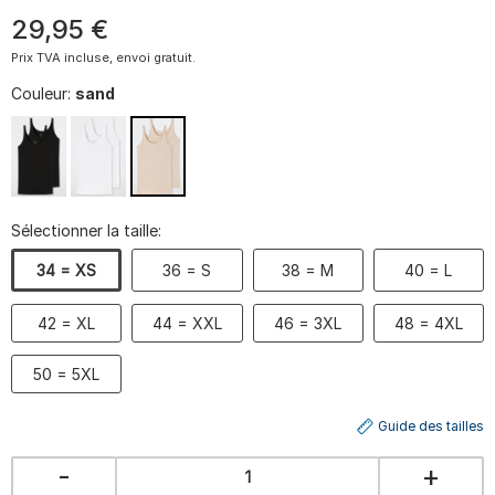
29
,
95
€
Prix TVA incluse, envoi gratuit.
Couleur:
sand
Sélectionner la taille:
34 = XS
36 = S
38 = M
40 = L
42 = XL
44 = XXL
46 = 3XL
48 = 4XL
50 = 5XL
Guide des tailles
-
+