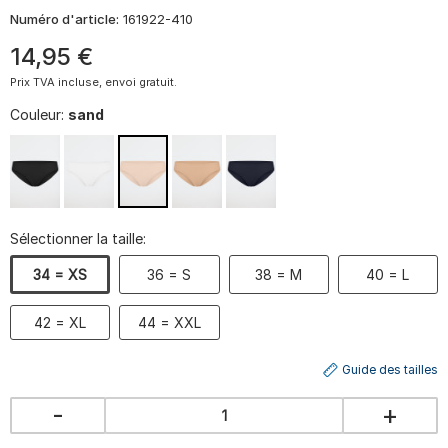
Numéro d'article:
161922-410
14
,
95
€
Prix TVA incluse, envoi gratuit.
Couleur:
sand
Sélectionner la taille:
34 = XS
36 = S
38 = M
40 = L
42 = XL
44 = XXL
Guide des tailles
-
+