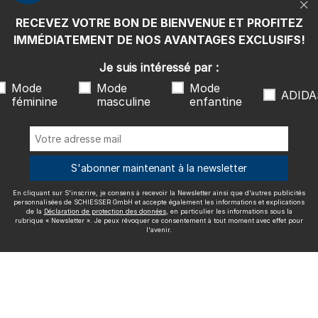
rubrique « Newsletter ». Je peux révoquer ce consentement à tout
moment avec effet pour l'avenir.
RECEVEZ VOTRE BON DE BIENVENUE ET PROFITEZ
Nous livrons avec
IMMÉDIATEMENT DE NOS AVANTAGES EXCLUSIFS!
Je suis intéressé par :
Mode
Mode
Mode
ADIDA
féminine
masculine
enfantine
Excellente qualité
S'abonner maintenant à la newsletter
En cliquant sur S'inscrire, je consens à recevoir la Newsletter ainsi que d'autres publicités
Plus d'informations sur nos évaluations
personnalisées de SCHIESSER GmbH et accepte également les informations et explications
de la
Déclaration de protection des données
, en particulier les informations sous la
rubrique « Newsletter ». Je peux révoquer ce consentement à tout moment avec effet pour
l'avenir.
Mentions légales
CGV
Droit de rétractation
Politique de
confidentialité
Accessibility
© SCHIESSER 2026.
Schützenstraße 18
78315 Radolfzell Allemagne