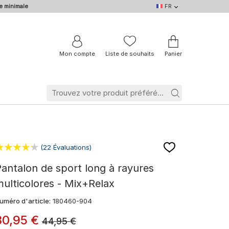
e minimale
FR
FR
DE
EN
IT
NL
BE
Mon compte
Liste de souhaits
Panier
(22 Évaluations)
antalon de sport long à rayures
ulticolores - Mix+Relax
uméro d'article:
180460-904
30
,
95
€
44,95
€