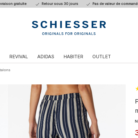
ivraison gratuite
Retour sous 30 jours
Pas de valeur de command
REVIVAL
ADIDAS
HABITER
OUTLET
talons
P
m
N